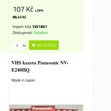
107 Kč
s DPH
88,43 Kč
Import kód:
SW1861
Dostupnost:
Skladem
DO KOŠÍKU
ks
VHS kazeta Panasonic NV-
E240HQ
Made in Japan