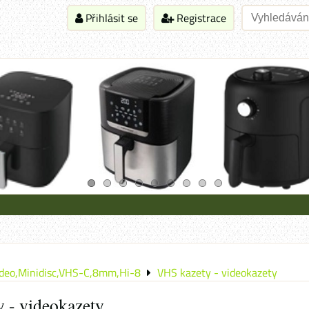
Přihlásit se
Registrace
ideo,Minidisc,VHS-C,8mm,Hi-8
VHS kazety - videokazety
 - videokazety