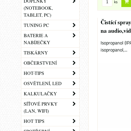
DOPLŇKY
ks
(NOTEBOOK,
TABLET, PC)
Čistící spr
TUNING PC
na audio,vi
BATERIE A
Isopropanol (IP
NABÍJEČKY
isopropanol,...
TISKÁRNY
OBČERSTVENÍ
HOT-TIPS
OSVĚTLENÍ, LED
KALKULAČKY
SÍŤOVÉ PRVKY
(LAN, WIFI)
HOT TIPS