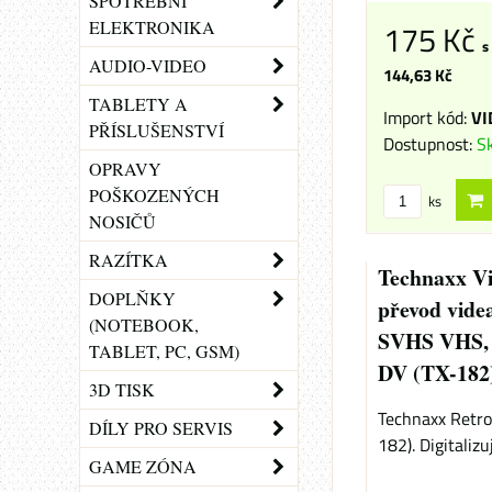
SPOTŘEBNÍ
175 Kč
ELEKTRONIKA
s
AUDIO-VIDEO
144,63 Kč
TABLETY A
Import kód:
VI
PŘÍSLUŠENSTVÍ
Dostupnost:
S
OPRAVY
POŠKOZENÝCH
ks
NOSIČŮ
RAZÍTKA
Technaxx Vi
DOPLŇKY
převod videa
(NOTEBOOK,
SVHS VHS,
TABLET, PC, GSM)
DV (TX-182
3D TISK
Technaxx Retro 
DÍLY PRO SERVIS
182). Digitalizuj
GAME ZÓNA