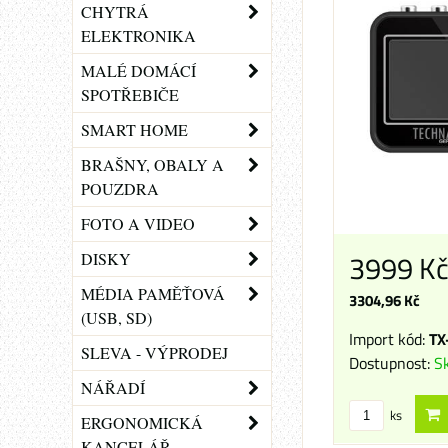
CHYTRÁ
ELEKTRONIKA
MALÉ DOMÁCÍ
SPOTŘEBIČE
SMART HOME
BRAŠNY, OBALY A
POUZDRA
FOTO A VIDEO
3999 K
DISKY
MÉDIA PAMĚŤOVÁ
3304,96 Kč
(USB, SD)
Import kód:
TX
SLEVA - VÝPRODEJ
Dostupnost:
S
NÁŘADÍ
ks
ERGONOMICKÁ
KANCELÁŘ