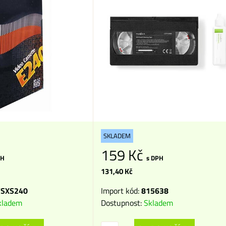
SKLADEM
159 Kč
PH
s DPH
131,40 Kč
SXS240
Import kód:
815638
kladem
Dostupnost:
Skladem