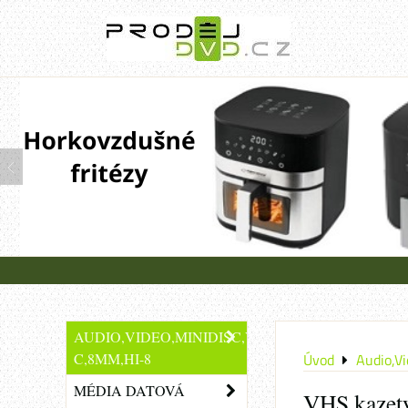
AUDIO,VIDEO,MINIDISC,VHS-
C,8MM,HI-8
Úvod
Audio,V
MÉDIA DATOVÁ
VHS kazety