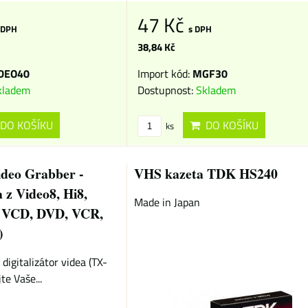
47 Kč
 DPH
s DPH
38,84 Kč
DEO40
Import kód:
MGF30
kladem
Dostupnost:
Skladem
DO KOŠÍKU
DO KOŠÍKU
ks
deo Grabber -
VHS kazeta TDK HS240
 z Video8, Hi8,
Made in Japan
 VCD, DVD, VCR,
)
digitalizátor videa (TX-
te Vaše...