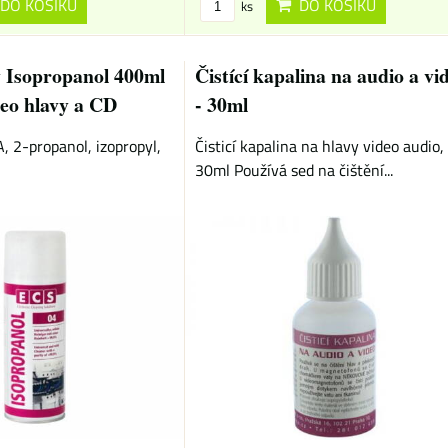
DO KOŠÍKU
DO KOŠÍKU
ks
ay Isopropanol 400ml
Čistící kapalina na audio a vi
deo hlavy a CD
- 30ml
A, 2-propanol, izopropyl,
Čisticí kapalina na hlavy video audio,
30ml Používá sed na čištění...