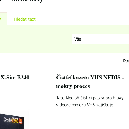
y
Hledat text
Vše
Po
am
bulka
X-Site E240
Čistící kazeta VHS NEDIS -
mokrý proces
Tato Nedis® čistící páska pro hlavy
videorekordéru VHS zajišťuje...