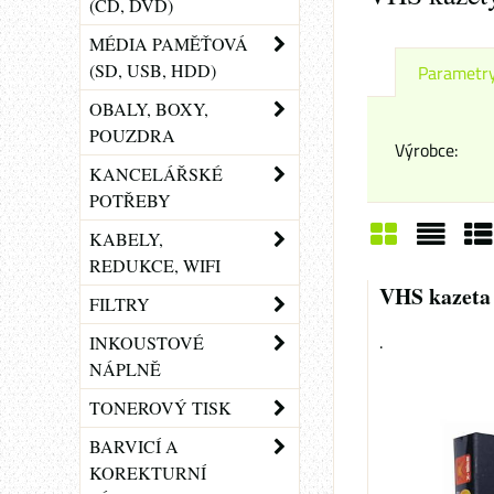
(CD, DVD)
MÉDIA PAMĚŤOVÁ
(SD, USB, HDD)
Parametr
OBALY, BOXY,
POUZDRA
Výrobce:
KANCELÁŘSKÉ
POTŘEBY
KABELY,
REDUKCE, WIFI
Mřížka
Sezn
Ta
VHS kazeta 
FILTRY
.
INKOUSTOVÉ
NÁPLNĚ
TONEROVÝ TISK
BARVICÍ A
KOREKTURNÍ