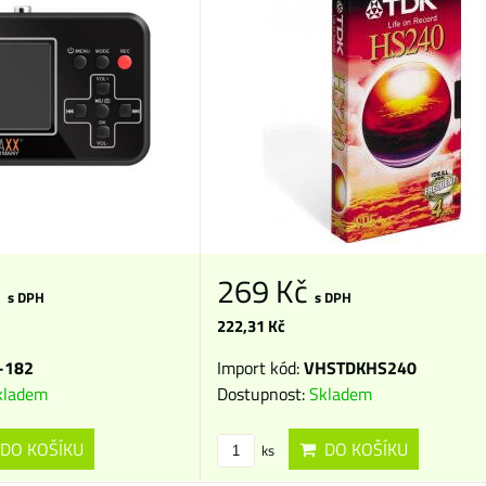
č
269 Kč
s DPH
s DPH
222,31 Kč
-182
Import kód:
VHSTDKHS240
kladem
Dostupnost:
Skladem
DO KOŠÍKU
DO KOŠÍKU
ks