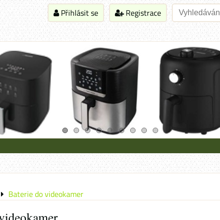
Přihlásit se
Registrace
Baterie do videokamer
 videokamer