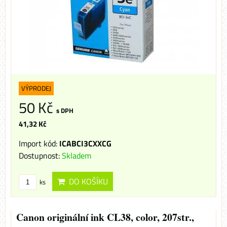
VÝPRODEJ
50 Kč
s DPH
41,32 Kč
Import kód:
ICABCI3CXXCG
Dostupnost:
Skladem
DO KOŠÍKU
ks
Canon originální ink CL38, color, 207str.,