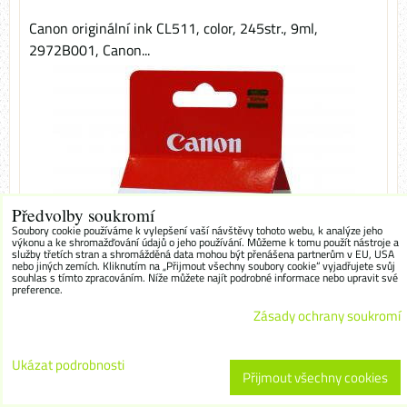
Canon originální ink CL511, color, 245str., 9ml,
2972B001, Canon...
Předvolby soukromí
Soubory cookie používáme k vylepšení vaší návštěvy tohoto webu, k analýze jeho
výkonu a ke shromažďování údajů o jeho používání. Můžeme k tomu použít nástroje a
služby třetích stran a shromážděná data mohou být přenášena partnerům v EU, USA
nebo jiných zemích. Kliknutím na „Přijmout všechny soubory cookie“ vyjadřujete svůj
souhlas s tímto zpracováním. Níže můžete najít podrobné informace nebo upravit své
preference.
Zásady ochrany soukromí
Ukázat podrobnosti
Přijmout všechny cookies