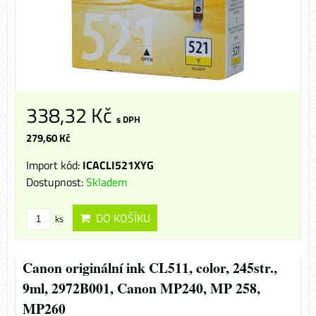
338,32 Kč
s DPH
279,60 Kč
Import kód:
ICACLI521XYG
Dostupnost:
Skladem
DO KOŠÍKU
ks
Canon originální ink CL511, color, 245str.,
9ml, 2972B001, Canon MP240, MP 258,
MP260