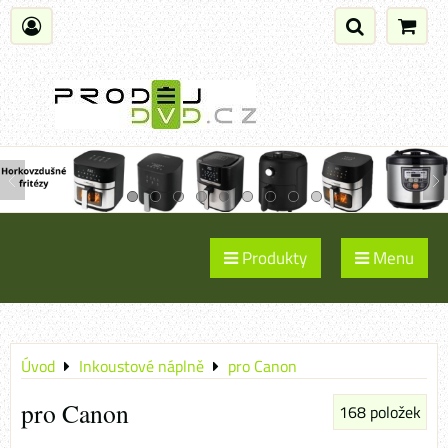
Produkty
Menu
Úvod
Inkoustové náplně
pro Canon
pro Canon
168
položek