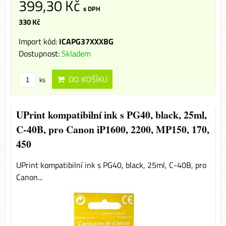
399,30 Kč
s DPH
330 Kč
Import kód:
ICAPG37XXXBG
Dostupnost:
Skladem
DO KOŠÍKU
ks
UPrint kompatibilní ink s PG40, black, 25ml,
C-40B, pro Canon iP1600, 2200, MP150, 170,
450
UPrint kompatibilní ink s PG40, black, 25ml, C-40B, pro
Canon...