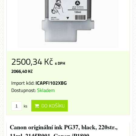
2500,34 Kč
s DPH
2066,40 Kč
Import kód:
ICAPFI102XBG
Dostupnost:
Skladem
DO KOŠÍKU
ks
Canon originální ink PG37, black, 220str.,
11ml, 2145B001, Canon iP1800