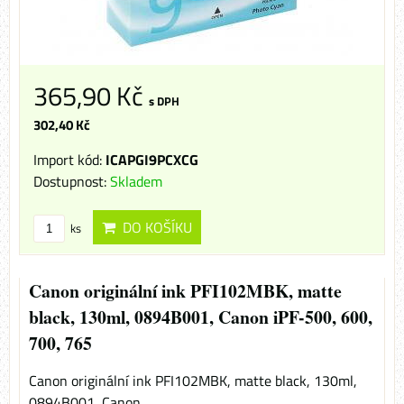
365,90 Kč
s DPH
302,40 Kč
Import kód:
ICAPGI9PCXCG
Dostupnost:
Skladem
DO KOŠÍKU
ks
Canon originální ink PFI102MBK, matte
black, 130ml, 0894B001, Canon iPF-500, 600,
700, 765
Canon originální ink PFI102MBK, matte black, 130ml,
0894B001, Canon...