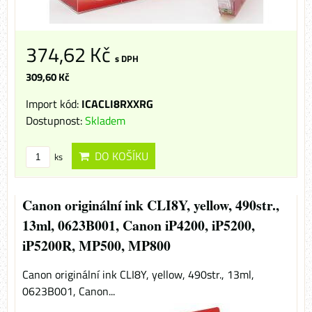
374,62 Kč
s DPH
309,60 Kč
Import kód:
ICACLI8RXXRG
Dostupnost:
Skladem
DO KOŠÍKU
ks
Canon originální ink CLI8Y, yellow, 490str.,
13ml, 0623B001, Canon iP4200, iP5200,
iP5200R, MP500, MP800
Canon originální ink CLI8Y, yellow, 490str., 13ml,
0623B001, Canon...