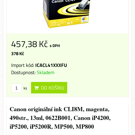
457,38 Kč
s DPH
378 Kč
Import kód:
ICACL41XXXFU
Dostupnost:
Skladem
DO KOŠÍKU
ks
Canon originální ink CLI8M, magenta,
490str., 13ml, 0622B001, Canon iP4200,
iP5200, iP5200R, MP500, MP800