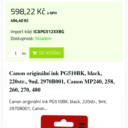
598,22 Kč
s DPH
494,40 Kč
Import kód:
ICAPG512XXBG
Dostupnost:
Skladem
DO KOŠÍKU
ks
Canon originální ink PG510BK, black,
220str., 9ml, 2970B001, Canon MP240, 258,
260, 270, 480
Canon originální ink PG510BK, black, 220str., 9ml,
2970B001, Canon...