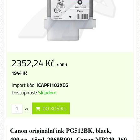
2352,24 Kč
s DPH
1944 Kč
Import kód:
ICAPFI102XCG
Dostupnost:
Skladem
DO KOŠÍKU
ks
Canon originální ink PG512BK, black,
400str., 15ml, 2969B001, Canon MP240, 260,