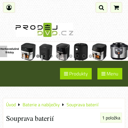
Produkty
Menu
Úvod
Baterie a nabíječky
Souprava baterií
Souprava baterií
1
položka