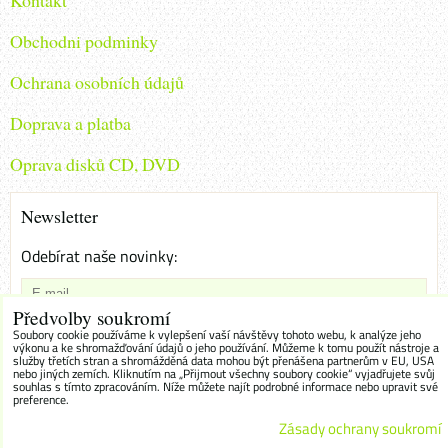
Kontakt
Obchodni podminky
Ochrana osobních údajů
Doprava a platba
Oprava disků CD, DVD
Newsletter
Odebírat naše novinky:
Předvolby soukromí
Chci se přihlásit k odběru novinek e-mailem
Soubory cookie používáme k vylepšení vaší návštěvy tohoto webu, k analýze jeho
výkonu a ke shromažďování údajů o jeho používání. Můžeme k tomu použít nástroje a
služby třetích stran a shromážděná data mohou být přenášena partnerům v EU, USA
Odebírat
nebo jiných zemích. Kliknutím na „Přijmout všechny soubory cookie“ vyjadřujete svůj
souhlas s tímto zpracováním. Níže můžete najít podrobné informace nebo upravit své
preference.
Zásady ochrany soukromí