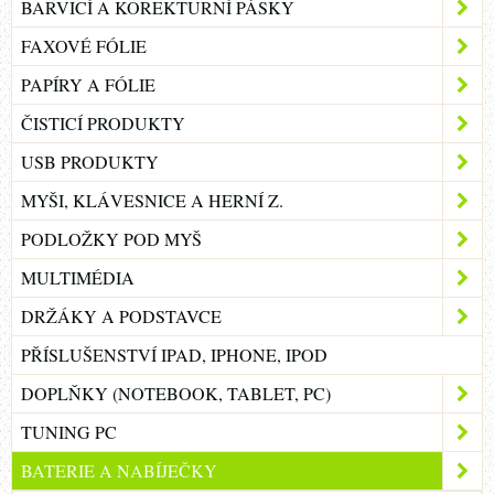
BARVICÍ A KOREKTURNÍ PÁSKY
FAXOVÉ FÓLIE
PAPÍRY A FÓLIE
ČISTICÍ PRODUKTY
USB PRODUKTY
MYŠI, KLÁVESNICE A HERNÍ Z.
PODLOŽKY POD MYŠ
MULTIMÉDIA
DRŽÁKY A PODSTAVCE
PŘÍSLUŠENSTVÍ IPAD, IPHONE, IPOD
DOPLŇKY (NOTEBOOK, TABLET, PC)
TUNING PC
BATERIE A NABÍJEČKY