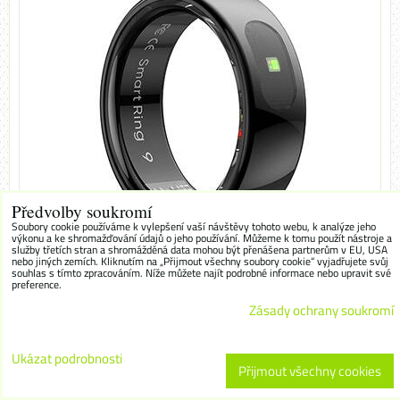
Předvolby soukromí
Soubory cookie používáme k vylepšení vaší návštěvy tohoto webu, k analýze jeho
výkonu a ke shromažďování údajů o jeho používání. Můžeme k tomu použít nástroje a
služby třetích stran a shromážděná data mohou být přenášena partnerům v EU, USA
nebo jiných zemích. Kliknutím na „Přijmout všechny soubory cookie“ vyjadřujete svůj
souhlas s tímto zpracováním. Níže můžete najít podrobné informace nebo upravit své
903,14 Kč
preference.
s DPH
Zásady ochrany soukromí
746,40 Kč
Import kód:
SHRRR39ABWPG
Ukázat podrobnosti
Přijmout všechny cookies
Dostupnost:
Skladem