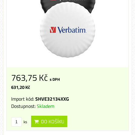
763,75 Kč
s DPH
631,20 Kč
Import kód:
SHVE32134XXG
Dostupnost:
Skladem
DO KOŠÍKU
ks