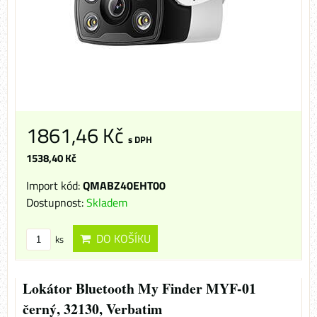
1861,46 Kč
s DPH
1538,40 Kč
Import kód:
QMABZ40EHT00
Dostupnost:
Skladem
DO KOŠÍKU
ks
Lokátor Bluetooth My Finder MYF-01
černý, 32130, Verbatim