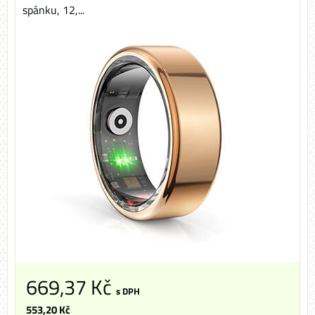
spánku, 12,...
669,37 Kč
s DPH
553,20 Kč