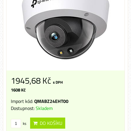
1945,68 Kč
s DPH
1608 Kč
Import kód:
QMABZ24EHT00
Dostupnost:
Skladem
DO KOŠÍKU
ks