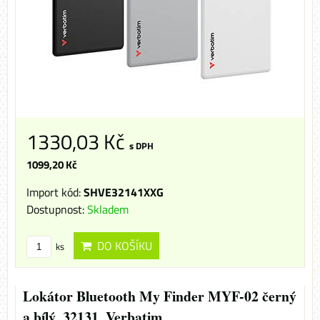
1330,03 Kč
s DPH
1099,20 Kč
Import kód:
SHVE32141XXG
Dostupnost:
Skladem
DO KOŠÍKU
ks
Lokátor Bluetooth My Finder MYF-02 černý
a bílý, 32131, Verbatim