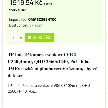
1919,54 Kč
s DPH
1586,40 Kč
Import kód:
QMABZ26EHT00
Dostupnost:
Skladem
DO KOŠÍKU
ks
TP-link IP kamera venkovní VIGI
C340(4mm), QHD 2560x1440, PoE, bílá,
4MPx rozlišení plnobarevný záznam, chytrá
detekce
TP-link IP kamera venkovní VIGI C340(4mm), QHD
2560x1440, PoE,...