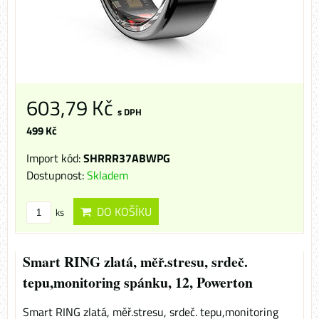
603,79 Kč
s DPH
499 Kč
Import kód:
SHRRR37ABWPG
Dostupnost:
Skladem
DO KOŠÍKU
ks
Smart RING zlatá, měř.stresu, srdeč.
tepu,monitoring spánku, 12, Powerton
Smart RING zlatá, měř.stresu, srdeč. tepu,monitoring