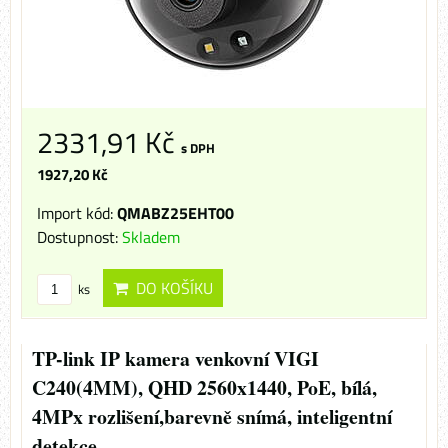
2331,91 Kč
s DPH
1927,20 Kč
Import kód:
QMABZ25EHT00
Dostupnost:
Skladem
DO KOŠÍKU
ks
TP-link IP kamera venkovní VIGI
C240(4MM), QHD 2560x1440, PoE, bílá,
4MPx rozlišení,barevně snímá, inteligentní
detekce