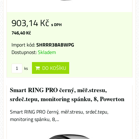
903,14 Kč
s DPH
746,40 Kč
Import kód:
SHRRR38ABWPG
Dostupnost:
Skladem
DO KOŠÍKU
ks
Smart RING PRO černý, měř.stresu,
srdeč.tepu, monitoring spánku, 8, Powerton
Smart RING PRO černý, měř.stresu, srdeč.tepu,
monitoring spánku, 8,...