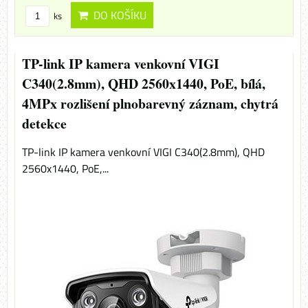
DO KOŠÍKU
ks
TP-link IP kamera venkovní VIGI
C340(2.8mm), QHD 2560x1440, PoE, bílá,
4MPx rozlišení plnobarevný záznam, chytrá
detekce
TP-link IP kamera venkovní VIGI C340(2.8mm), QHD
2560x1440, PoE,...