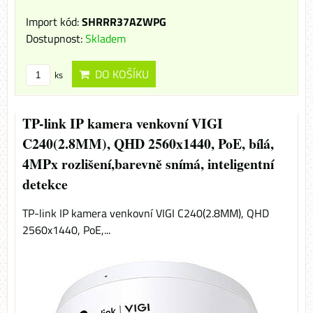
Import kód:
SHRRR37AZWPG
Dostupnost:
Skladem
DO KOŠÍKU
ks
TP-link IP kamera venkovní VIGI
C240(2.8MM), QHD 2560x1440, PoE, bílá,
4MPx rozlišení,barevně snímá, inteligentní
detekce
TP-link IP kamera venkovní VIGI C240(2.8MM), QHD
2560x1440, PoE,...