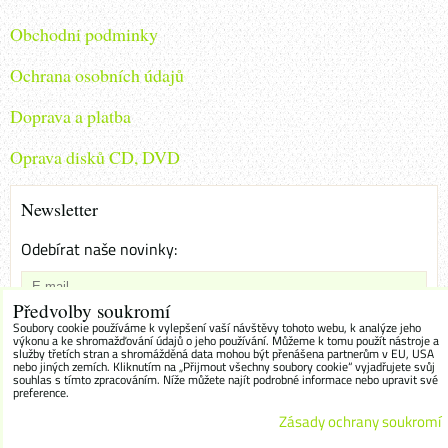
Obchodni podminky
Ochrana osobních údajů
Doprava a platba
Oprava disků CD, DVD
Newsletter
Odebírat naše novinky:
Předvolby soukromí
Chci se přihlásit k odběru novinek e-mailem
Soubory cookie používáme k vylepšení vaší návštěvy tohoto webu, k analýze jeho
výkonu a ke shromažďování údajů o jeho používání. Můžeme k tomu použít nástroje a
služby třetích stran a shromážděná data mohou být přenášena partnerům v EU, USA
Odebírat
nebo jiných zemích. Kliknutím na „Přijmout všechny soubory cookie“ vyjadřujete svůj
souhlas s tímto zpracováním. Níže můžete najít podrobné informace nebo upravit své
preference.
Zásady ochrany soukromí