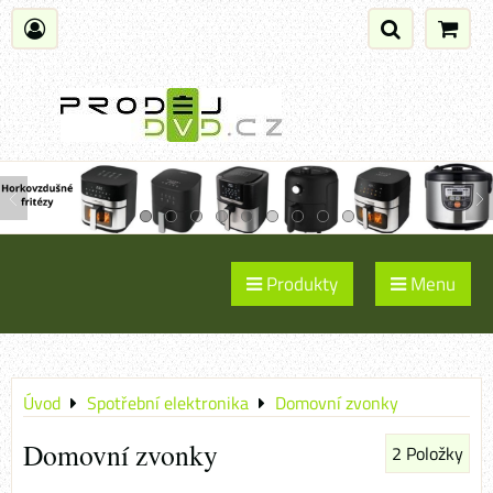
Produkty
Menu
Úvod
Spotřební elektronika
Domovní zvonky
Domovní zvonky
2
Položky