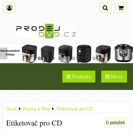
Produkty
Menu
Úvod
Papíry a fólie
Etiketovač pro CD
Etiketovač pro CD
0
položek