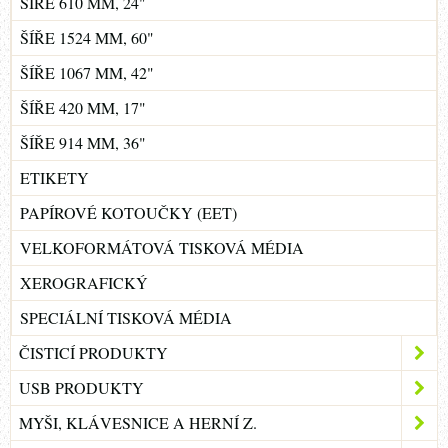
ŠÍŘE 610 MM, 24"
ŠÍŘE 1524 MM, 60"
ŠÍŘE 1067 MM, 42"
ŠÍŘE 420 MM, 17"
ŠÍŘE 914 MM, 36"
ETIKETY
PAPÍROVÉ KOTOUČKY (EET)
VELKOFORMÁTOVÁ TISKOVÁ MÉDIA
XEROGRAFICKÝ
SPECIÁLNÍ TISKOVÁ MÉDIA
ČISTICÍ PRODUKTY
USB PRODUKTY
MYŠI, KLÁVESNICE A HERNÍ Z.