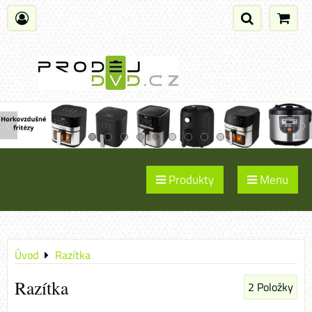
Produkty
Menu
Úvod
Razítka
Razítka
2
Položky