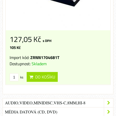
127,05 Kč
s DPH
105 Kč
Import kód:
ZRNN1704681T
Dostupnost:
Skladem
DO KOŠÍKU
ks
AUDIO,VIDEO,MINIDISC,VHS-C,8MM,HI-8
MÉDIA DATOVÁ (CD, DVD)