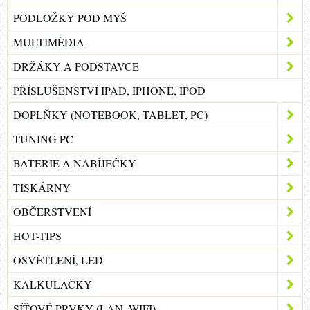
PODLOŽKY POD MYŠ
MULTIMÉDIA
DRŽÁKY A PODSTAVCE
PŘÍSLUŠENSTVÍ IPAD, IPHONE, IPOD
DOPLŇKY (NOTEBOOK, TABLET, PC)
TUNING PC
BATERIE A NABÍJEČKY
TISKÁRNY
OBČERSTVENÍ
HOT-TIPS
OSVĚTLENÍ, LED
KALKULAČKY
SÍŤOVÉ PRVKY (LAN, WIFI)