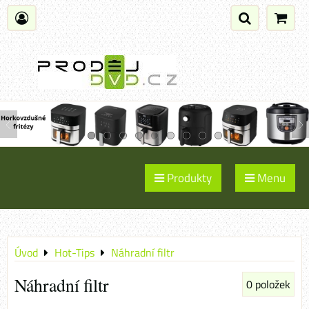
Produkty
Menu
Úvod
Hot-Tips
Náhradní filtr
Náhradní filtr
0
položek