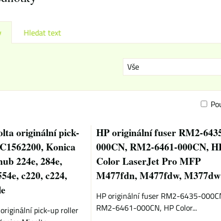
y
Hledat text
Vše
Po
am
bulka
ta originální pick-
HP originální fuser RM2-643
5C1562200, Konica
000CN, RM2-6461-000CN, H
hub 224e, 284e,
Color LaserJet Pro MFP
554e, c220, c224,
M477fdn, M477fdw, M377dw
le
HP originální fuser RM2-6435-000C
RM2-6461-000CN, HP Color...
originální pick-up roller