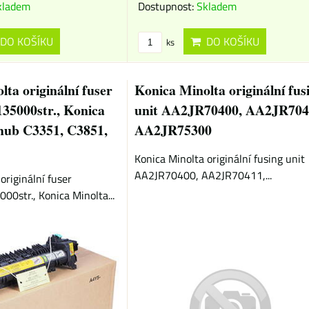
kladem
Dostupnost:
Skladem
DO KOŠÍKU
DO KOŠÍKU
ks
ta originální fuser
Konica Minolta originální fus
35000str., Konica
unit AA2JR70400, AA2JR704
hub C3351, C3851,
AA2JR75300
Konica Minolta originální fusing unit
AA2JR70400, AA2JR70411,...
originální fuser
0str., Konica Minolta...