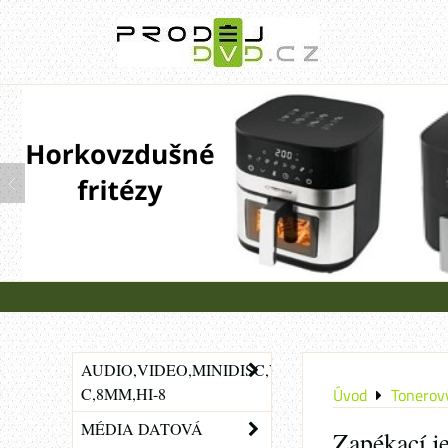
AUDIO,VIDEO,MINIDISC,VHS-
C,8MM,HI-8
Úvod
Tonerový
MÉDIA DATOVÁ
Zapékací j