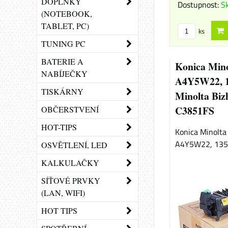
DOPLŇKY
Dostupnost:
S
(NOTEBOOK,
TABLET, PC)
ks
TUNING PC
BATERIE A
Konica Minol
NABÍJEČKY
A4Y5W22, 1
TISKÁRNY
Minolta Biz
C3851FS
OBČERSTVENÍ
HOT-TIPS
Konica Minolta 
A4Y5W22, 13500
OSVĚTLENÍ, LED
KALKULAČKY
SÍŤOVÉ PRVKY
(LAN, WIFI)
HOT TIPS