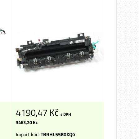
4190,47 Kč
s DPH
3463,20 Kč
Import kód:
TBRHL5580XQG