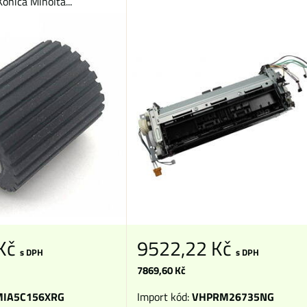
nica Minolta...
 Kč
9522,22 Kč
s DPH
s DPH
7869,60 Kč
IA5C156XRG
Import kód:
VHPRM26735NG