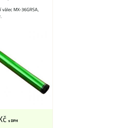
ní válec MX-36GRSA,
.
 Kč
s DPH