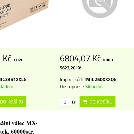
2 Kč
6804,07 Kč
s DPH
s DPH
5623,20 Kč
IC3351XXLG
Import kód:
TMIC250XXXQG
kladem
Dostupnost:
Skladem
DO KOŠÍKU
DO KOŠÍKU
ks
nální válec MX-
ck, 60000str.