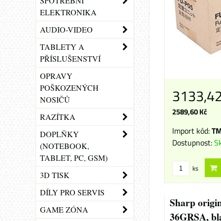
SPOTŘEBNÍ
ELEKTRONIKA
AUDIO-VIDEO
TABLETY A
PŘÍSLUŠENSTVÍ
OPRAVY
POŠKOZENÝCH
3133,4
NOSIČŮ
2589,60 Kč
RAZÍTKA
Import kód:
TM
DOPLŇKY
Dostupnost:
S
(NOTEBOOK,
TABLET, PC, GSM)
ks
3D TISK
DÍLY PRO SERVIS
Sharp origi
GAME ZÓNA
36GRSA, bla