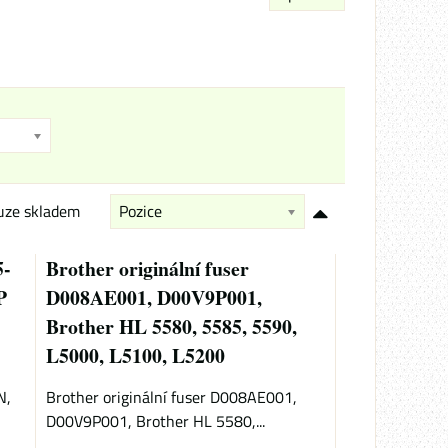
uze skladem
Pozice
5-
Brother originální fuser
P
D008AE001, D00V9P001,
Brother HL 5580, 5585, 5590,
L5000, L5100, L5200
N,
Brother originální fuser D008AE001,
D00V9P001, Brother HL 5580,...