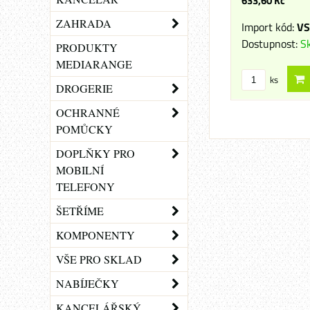
633,60 Kč
ZAHRADA
Import kód:
V
Dostupnost:
S
PRODUKTY
MEDIARANGE
ks
DROGERIE
OCHRANNÉ
POMŮCKY
DOPLŇKY PRO
MOBILNÍ
TELEFONY
ŠETŘÍME
KOMPONENTY
VŠE PRO SKLAD
NABÍJEČKY
KANCELÁŘSKÝ