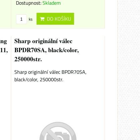
Dostupnost:
Skladem
DO KOŠÍKU
ks
ing
Sharp originální válec
11,
BPDR70SA, black/color,
250000str.
Sharp originální válec BPDR70SA,
black/color, 250000str.