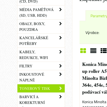
(CD, DVD)
MÉDIA PAMĚŤOVÁ
(SD, USB, HDD)
Parametr
OBALY, BOXY,
POUZDRA
Výrobce:
KANCELÁŘSKÉ
POTŘEBY
KABELY,
REDUKCE, WIFI
Mřížka
Sezn
Ta
Konica Minol
FILTRY
up roller A
INKOUSTOVÉ
Minolta Biz
NÁPLNĚ
364e, 454e, 
TONEROVÝ TISK
podávací vá
BARVICÍ A
Konica Minolta 
KOREKTURNÍ