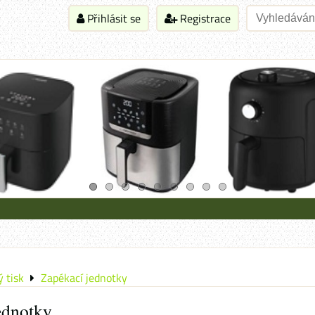
Přihlásit se
Registrace
 tisk
Zapékací jednotky
ednotky