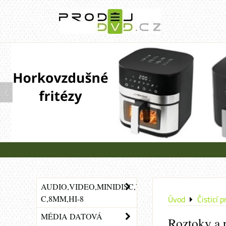
AUDIO,VIDEO,MINIDISC,VHS-
C,8MM,HI-8
Úvod
Čisticí 
MÉDIA DATOVÁ
Roztoky a 