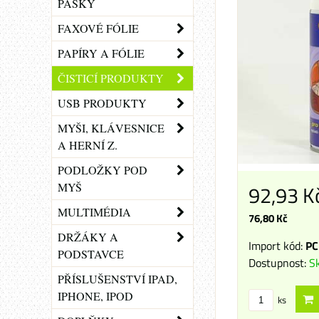
PÁSKY
FAXOVÉ FÓLIE
PAPÍRY A FÓLIE
ČISTICÍ PRODUKTY
USB PRODUKTY
MYŠI, KLÁVESNICE
A HERNÍ Z.
PODLOŽKY POD
92,93 K
MYŠ
MULTIMÉDIA
76,80 Kč
DRŽÁKY A
Import kód:
PC
PODSTAVCE
Dostupnost:
S
PŘÍSLUŠENSTVÍ IPAD,
IPHONE, IPOD
ks