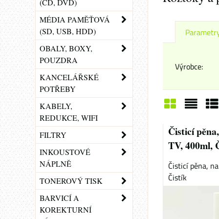
(CD, DVD)
MÉDIA PAMĚŤOVÁ
(SD, USB, HDD)
Parametr
OBALY, BOXY,
POUZDRA
Výrobce:
KANCELÁŘSKÉ
POTŘEBY
KABELY,
REDUKCE, WIFI
Mřížka
Sezn
Ta
Čisticí pěn
FILTRY
TV, 400ml, Č
INKOUSTOVÉ
NÁPLNĚ
Čisticí pěna, n
Čistík
TONEROVÝ TISK
BARVICÍ A
KOREKTURNÍ