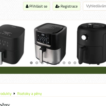
Přihlásit se
Registrace
produkty
Roztoky a pěny
pěny