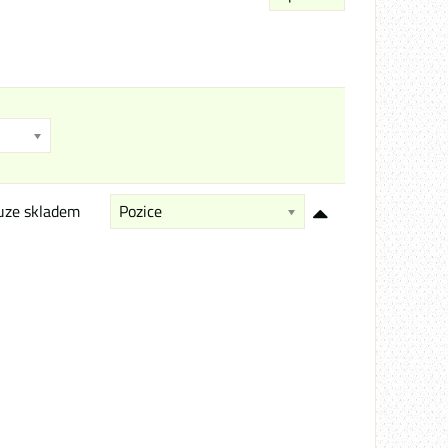
uze skladem
Pozice