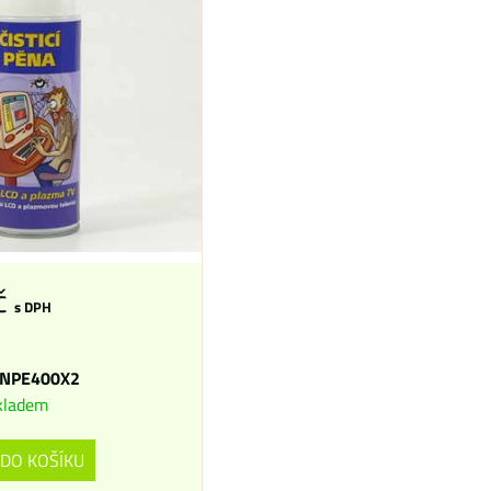
č
s DPH
NPE400X2
kladem
DO KOŠÍKU