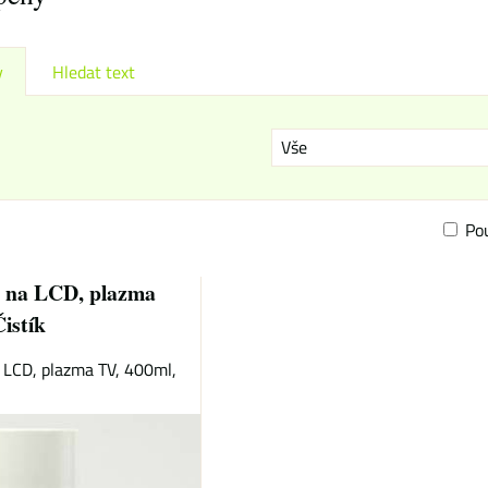
y
Hledat text
Vše
Po
am
bulka
a, na LCD, plazma
istík
a LCD, plazma TV, 400ml,