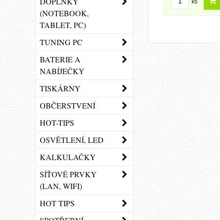
ks
DOPLŇKY
(NOTEBOOK,
TABLET, PC)
TUNING PC
BATERIE A
NABÍJEČKY
TISKÁRNY
OBČERSTVENÍ
HOT-TIPS
OSVĚTLENÍ, LED
KALKULAČKY
SÍŤOVÉ PRVKY
(LAN, WIFI)
HOT TIPS