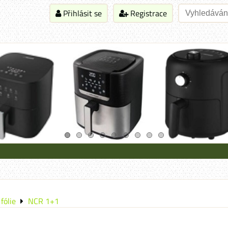
Přihlásit se
Registrace
fólie
NCR 1+1