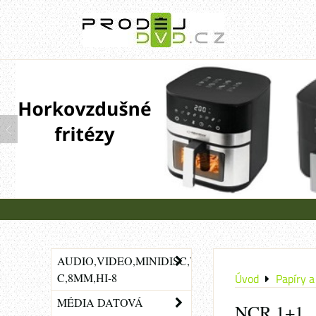
AUDIO,VIDEO,MINIDISC,VHS-
C,8MM,HI-8
Úvod
Papíry a 
MÉDIA DATOVÁ
NCR 1+1