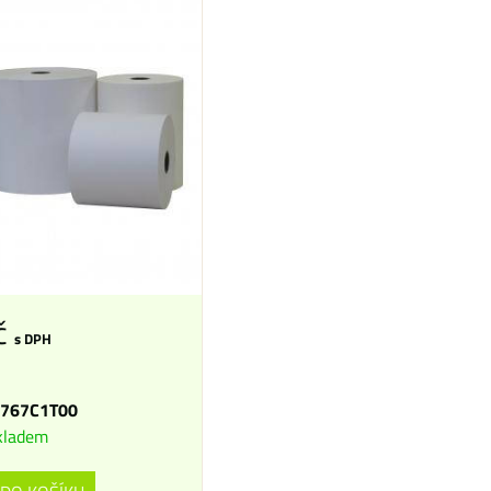
č
s DPH
767C1T00
kladem