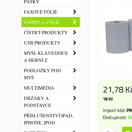
PÁSKY
FAXOVÉ FÓLIE
PAPÍRY A FÓLIE
ČISTICÍ PRODUKTY
USB PRODUKTY
MYŠI, KLÁVESNICE
A HERNÍ Z.
PODLOŽKY POD
MYŠ
21,78 K
MULTIMÉDIA
DRŽÁKY A
18 Kč
PODSTAVCE
Import kód:
PR
PŘÍSLUŠENSTVÍ IPAD,
Dostupnost:
S
IPHONE, IPOD