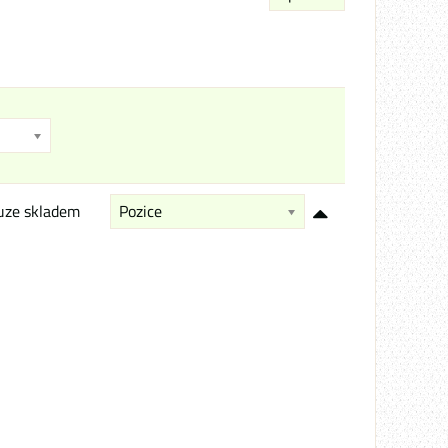
uze skladem
Pozice