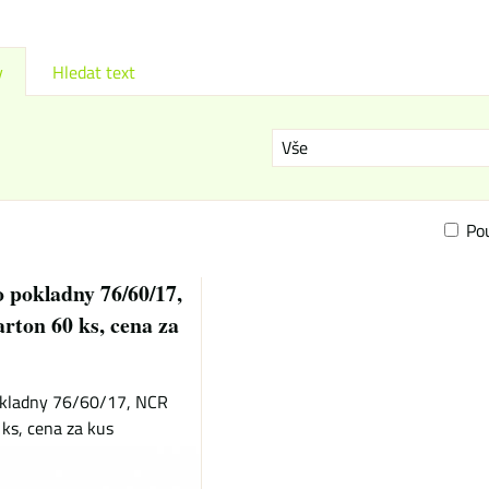
y
Hledat text
Vše
Po
am
bulka
 pokladny 76/60/17,
rton 60 ks, cena za
okladny 76/60/17, NCR
ks, cena za kus