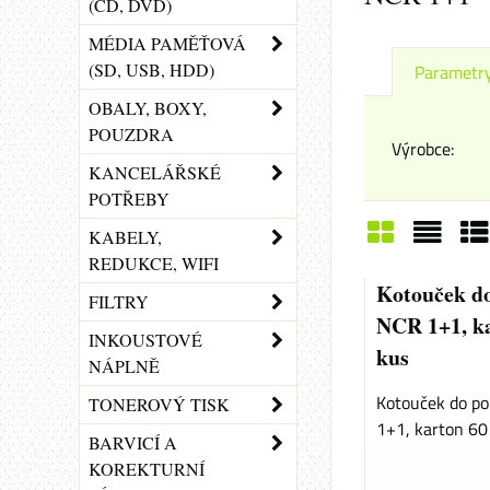
(CD, DVD)
MÉDIA PAMĚŤOVÁ
(SD, USB, HDD)
Parametr
OBALY, BOXY,
POUZDRA
Výrobce:
KANCELÁŘSKÉ
POTŘEBY
KABELY,
REDUKCE, WIFI
Mřížka
Sezn
Ta
Kotouček do
FILTRY
NCR 1+1, ka
INKOUSTOVÉ
kus
NÁPLNĚ
Kotouček do p
TONEROVÝ TISK
1+1, karton 60 
BARVICÍ A
KOREKTURNÍ