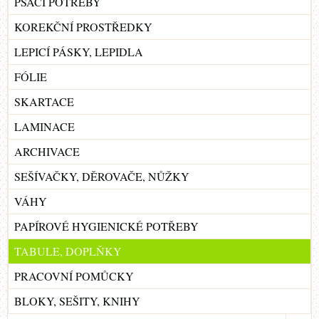
PSACÍ POTŘEBY
KOREKČNÍ PROSTŘEDKY
LEPICÍ PÁSKY, LEPIDLA
FÓLIE
SKARTACE
LAMINACE
ARCHIVACE
SEŠÍVAČKY, DĚROVAČE, NŮŽKY
VÁHY
PAPÍROVÉ HYGIENICKÉ POTŘEBY
TABULE, DOPLŇKY
PRACOVNÍ POMŮCKY
BLOKY, SEŠITY, KNIHY