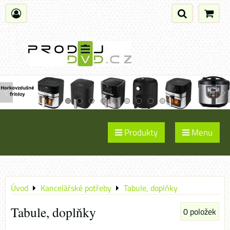
Produkty
Menu
Úvod
Kancelářské potřeby
Tabule, doplňky
Tabule, doplňky
0
položek