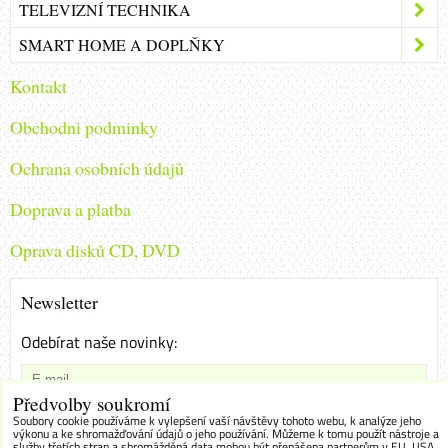
TELEVIZNÍ TECHNIKA
SMART HOME A DOPLŇKY
Kontakt
Obchodni podminky
Ochrana osobních údajů
Doprava a platba
Oprava disků CD, DVD
Newsletter
Odebírat naše novinky:
Předvolby soukromí
Chci se přihlásit k odběru novinek e-mailem
Soubory cookie používáme k vylepšení vaší návštěvy tohoto webu, k analýze jeho
výkonu a ke shromažďování údajů o jeho používání. Můžeme k tomu použít nástroje a
služby třetích stran a shromážděná data mohou být přenášena partnerům v EU, USA