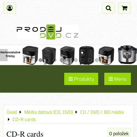
Produkty
Menu
Úvod
Média datová (CD, DVD)
CD / DVD / BD média
CD-R cards
CD-R cards
0
položek