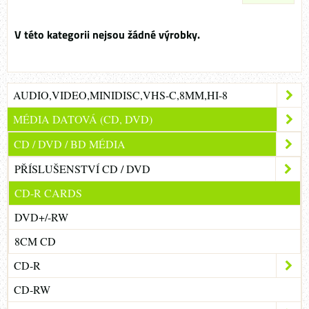
AUDIO,VIDEO,MINIDISC,VHS-C,8MM,HI-8
MÉDIA DATOVÁ (CD, DVD)
CD / DVD / BD MÉDIA
PŘÍSLUŠENSTVÍ CD / DVD
CD-R CARDS
DVD+/-RW
8CM CD
CD-R
CD-RW