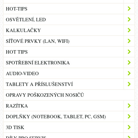
HOT-TIPS
OSVĚTLENÍ, LED
KALKULAČKY
SÍŤOVÉ PRVKY (LAN, WIFI)
HOT TIPS
SPOTŘEBNÍ ELEKTRONIKA
AUDIO-VIDEO
TABLETY A PŘÍSLUŠENSTVÍ
OPRAVY POŠKOZENÝCH NOSIČŮ
RAZÍTKA
DOPLŇKY (NOTEBOOK, TABLET, PC, GSM)
3D TISK
DÍLY PRO SERVIS