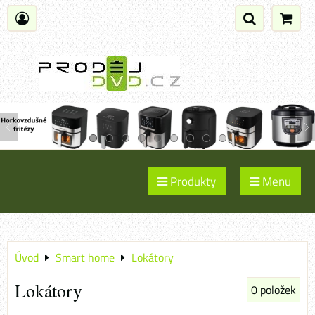
Produkty
Menu
Úvod
Smart home
Lokátory
Lokátory
0
položek