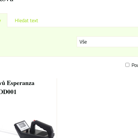
y
Hledat text
Vše
Po
am
bulka
vů Esperanza
OD001