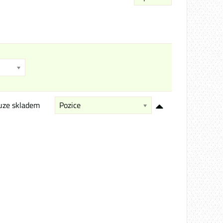
uze skladem
Pozice