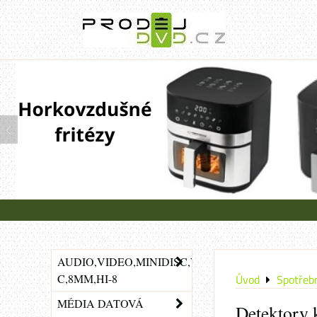
AUDIO,VIDEO,MINIDISC,VHS-
C,8MM,HI-8
Úvod
Spotřebn
MÉDIA DATOVÁ
Detektory 