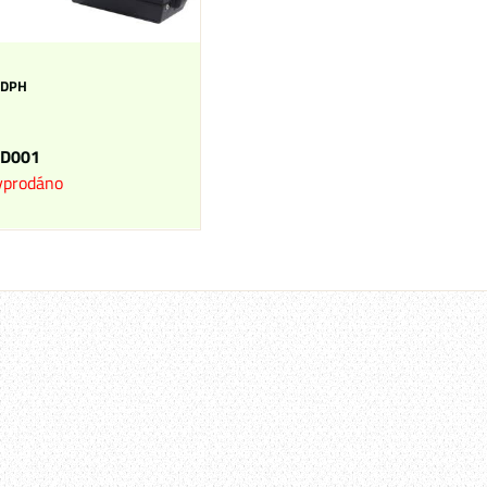
 DPH
D001
yprodáno