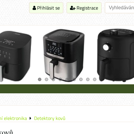
Přihlásit se
Registrace
í elektronika
Detektory kovů
kovů