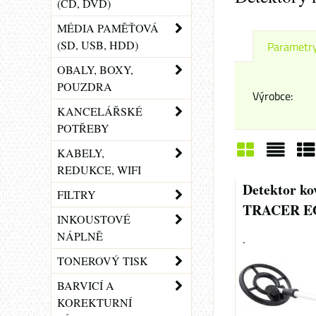
(CD, DVD)
MÉDIA PAMĚŤOVÁ
(SD, USB, HDD)
Parametr
OBALY, BOXY,
POUZDRA
Výrobce:
KANCELÁŘSKÉ
POTŘEBY
KABELY,
REDUKCE, WIFI
Mřížka
Sezn
Ta
Detektor ko
FILTRY
TRACER E
INKOUSTOVÉ
NÁPLNĚ
.
TONEROVÝ TISK
BARVICÍ A
KOREKTURNÍ