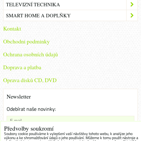
TELEVIZNÍ TECHNIKA
SMART HOME A DOPLŇKY
Kontakt
Obchodni podminky
Ochrana osobních údajů
Doprava a platba
Oprava disků CD, DVD
Newsletter
Odebírat naše novinky:
Předvolby soukromí
Chci se přihlásit k odběru novinek e-mailem
Soubory cookie používáme k vylepšení vaší návštěvy tohoto webu, k analýze jeho
výkonu a ke shromažďování údajů o jeho používání. Můžeme k tomu použít nástroje a