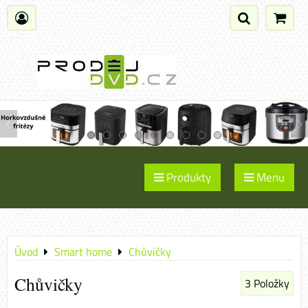
Produkty
Menu
Úvod
Smart home
Chůvičky
Chůvičky
3
Položky