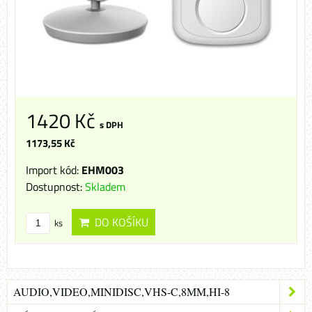
1420 Kč
s DPH
1173,55 Kč
Import kód:
EHM003
Dostupnost:
Skladem
DO KOŠÍKU
ks
AUDIO,VIDEO,MINIDISC,VHS-C,8MM,HI-8