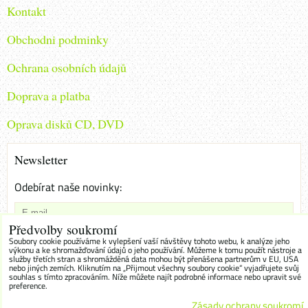
Kontakt
Obchodni podminky
Ochrana osobních údajů
Doprava a platba
Oprava disků CD, DVD
Newsletter
Odebírat naše novinky:
Předvolby soukromí
Chci se přihlásit k odběru novinek e-mailem
Soubory cookie používáme k vylepšení vaší návštěvy tohoto webu, k analýze jeho
výkonu a ke shromažďování údajů o jeho používání. Můžeme k tomu použít nástroje a
služby třetích stran a shromážděná data mohou být přenášena partnerům v EU, USA
Odebírat
nebo jiných zemích. Kliknutím na „Přijmout všechny soubory cookie“ vyjadřujete svůj
souhlas s tímto zpracováním. Níže můžete najít podrobné informace nebo upravit své
preference.
Zásady ochrany soukromí