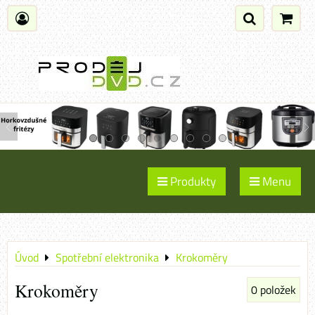
Produkty
Menu
Úvod
Spotřební elektronika
Krokoměry
Krokoměry
0
položek