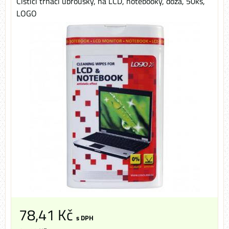
Čisticí trhací ubrousky, na LCD, notebooky, dóza, 50ks,
LOGO
78,41 Kč
s DPH