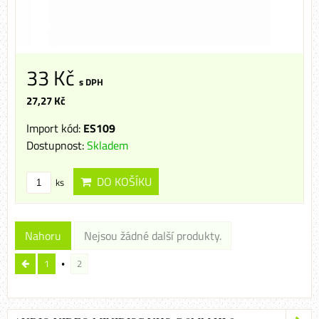
33 Kč
s DPH
27,27 Kč
Import kód:
ES109
Dostupnost:
Skladem
DO KOŠÍKU
ks
Nahoru
Nejsou žádné další produkty.
1
2