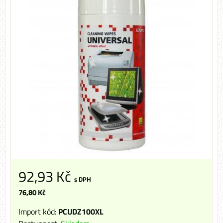
92,93 Kč
s DPH
76,80 Kč
Import kód:
PCUDZ100XL