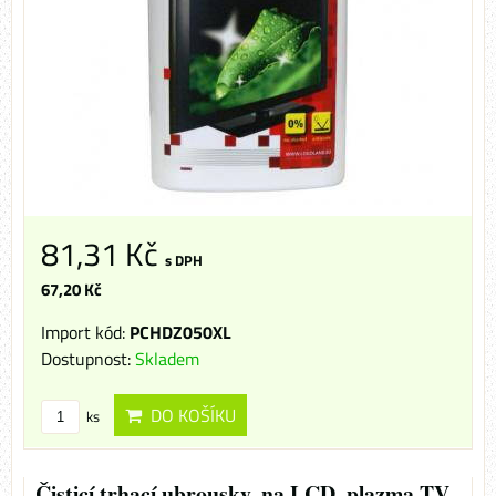
81,31 Kč
s DPH
67,20 Kč
Import kód:
PCHDZ050XL
Dostupnost:
Skladem
DO KOŠÍKU
ks
Čisticí trhací ubrousky, na LCD, plazma TV,