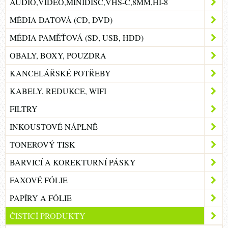
AUDIO,VIDEO,MINIDISC,VHS-C,8MM,HI-8
MÉDIA DATOVÁ (CD, DVD)
MÉDIA PAMĚŤOVÁ (SD, USB, HDD)
OBALY, BOXY, POUZDRA
KANCELÁŘSKÉ POTŘEBY
KABELY, REDUKCE, WIFI
FILTRY
INKOUSTOVÉ NÁPLNĚ
TONEROVÝ TISK
BARVICÍ A KOREKTURNÍ PÁSKY
FAXOVÉ FÓLIE
PAPÍRY A FÓLIE
ČISTICÍ PRODUKTY