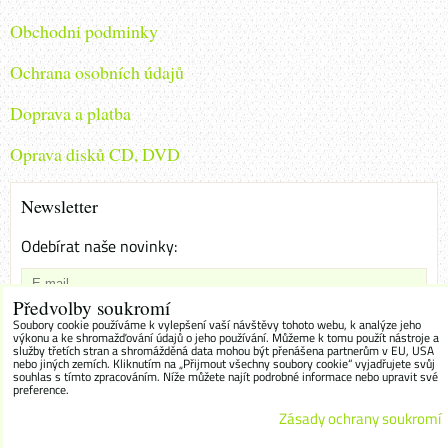
Obchodni podminky
Ochrana osobních údajů
Doprava a platba
Oprava disků CD, DVD
Newsletter
Odebírat naše novinky:
Předvolby soukromí
Chci se přihlásit k odběru novinek e-mailem
Soubory cookie používáme k vylepšení vaší návštěvy tohoto webu, k analýze jeho
výkonu a ke shromažďování údajů o jeho používání. Můžeme k tomu použít nástroje a
služby třetích stran a shromážděná data mohou být přenášena partnerům v EU, USA
Odebírat
nebo jiných zemích. Kliknutím na „Přijmout všechny soubory cookie“ vyjadřujete svůj
souhlas s tímto zpracováním. Níže můžete najít podrobné informace nebo upravit své
preference.
Zásady ochrany soukromí