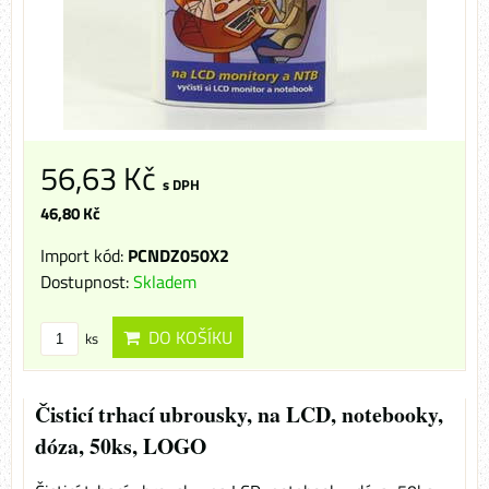
56,63 Kč
s DPH
46,80 Kč
Import kód:
PCNDZ050X2
Dostupnost:
Skladem
DO KOŠÍKU
ks
Čisticí trhací ubrousky, na LCD, notebooky,
dóza, 50ks, LOGO