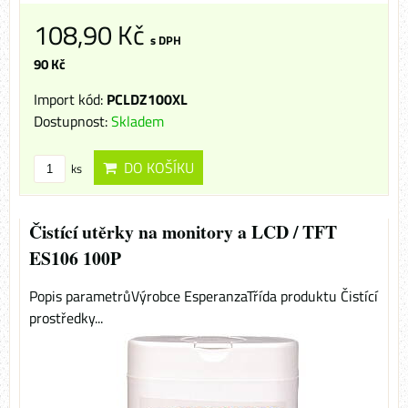
108,90 Kč
s DPH
90 Kč
Import kód:
PCLDZ100XL
Dostupnost:
Skladem
DO KOŠÍKU
ks
Čistící utěrky na monitory a LCD / TFT
ES106 100P
Popis parametrůVýrobce EsperanzaTřída produktu Čistící
prostředky...