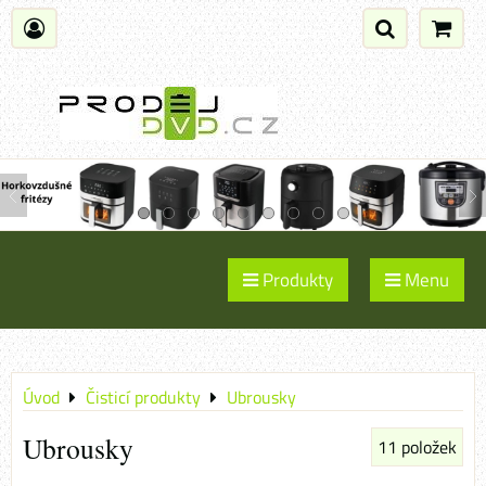
Produkty
Menu
Úvod
Čisticí produkty
Ubrousky
Ubrousky
11
položek