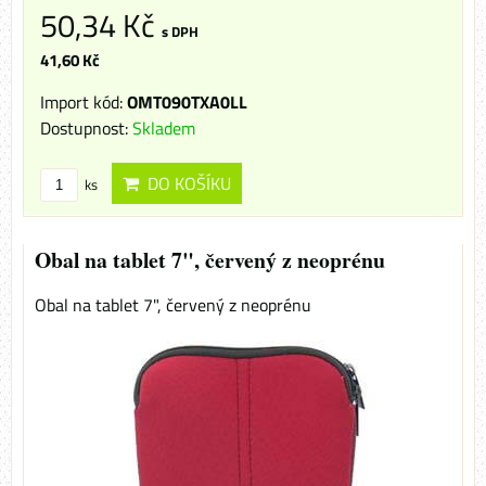
50,34 Kč
s DPH
41,60 Kč
Import kód:
OMT090TXA0LL
Dostupnost:
Skladem
DO KOŠÍKU
ks
Obal na tablet 7", červený z neoprénu
Obal na tablet 7", červený z neoprénu