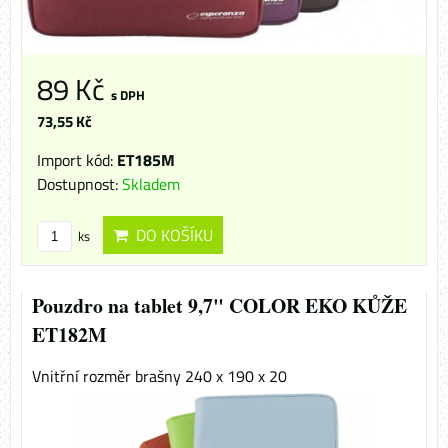
89 Kč
s DPH
73,55 Kč
Import kód:
ET185M
Dostupnost:
Skladem
DO KOŠÍKU
ks
Pouzdro na tablet 9,7" COLOR EKO KŮŽE
ET182M
Vnitřní rozměr brašny 240 x 190 x 20