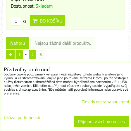
Dostupnost:
Skladem
DO KOŠÍKU
ks
Nahoru
Nejsou žádné další produkty.
1
2
3
Předvolby soukromí
Soubory cookie používáme k vylepšení vaší návštěvy tohoto webu, k analýze jeho
AUDIO,VIDEO,MINIDISC,VHS-C,8MM,HI-8
výkonu a ke shromažďování údajů o jeho používání. Můžeme k tomu použít nástroje a
služby třetích stran a shromážděná data mohou být přenášena partnerům v EU, USA
nebo jiných zemích. Kliknutím na „Přijmout všechny soubory cookie“ vyjadřujete svůj
MÉDIA DATOVÁ (CD, DVD)
souhlas s tímto zpracováním. Níže můžete najít podrobné informace nebo upravit své
preference.
MÉDIA PAMĚŤOVÁ (SD, USB, HDD)
Zásady ochrany soukromí
OBALY, BOXY, POUZDRA
Ukázat podrobnosti
KANCELÁŘSKÉ POTŘEBY
Přijmout všechny cookies
KABELY, REDUKCE, WIFI