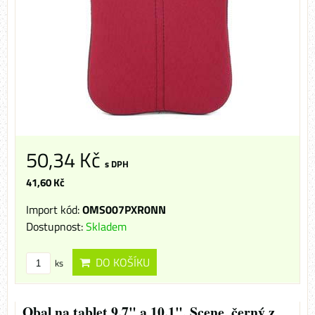
50,34 Kč
s DPH
41,60 Kč
Import kód:
OMS007PXR0NN
Dostupnost:
Skladem
DO KOŠÍKU
ks
Obal na tablet 9.7" a 10.1", Scene, černý z