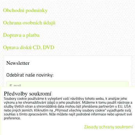
Obchodni podminky
Ochrana osobních údajů
Doprava a platba
Oprava disků CD, DVD
Newsletter
Odebírat naše novinky:
Předvolby soukromí
Chci se přihlásit k odběru novinek e-mailem
Soubory cookie používáme k vylepšení vaší návštěvy tohoto webu, k analýze jeho
výkonu a ke shromažďování údajů o jeho používání. Můžeme k tomu použít nástroje a
služby třetích stran a shromážděná data mohou být přenášena partnerům v EU, USA
Odebírat
nebo jiných zemích. Kliknutím na „Přijmout všechny soubory cookie“ vyjadřujete svůj
souhlas s tímto zpracováním. Níže můžete najít podrobné informace nebo upravit své
preference.
Zásady ochrany soukromí