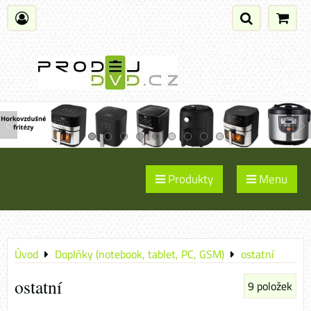
Produkty
Menu
Úvod
Doplňky (notebook, tablet, PC, GSM)
ostatní
ostatní
9
položek