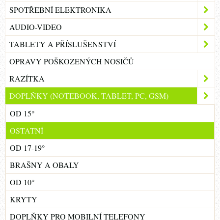
SPOTŘEBNÍ ELEKTRONIKA
AUDIO-VIDEO
TABLETY A PŘÍSLUŠENSTVÍ
OPRAVY POŠKOZENÝCH NOSIČŮ
RAZÍTKA
DOPLŇKY (NOTEBOOK, TABLET, PC, GSM)
OD 15°
OSTATNÍ
OD 17-19°
BRAŠNY A OBALY
OD 10°
KRYTY
DOPLŇKY PRO MOBILNÍ TELEFONY