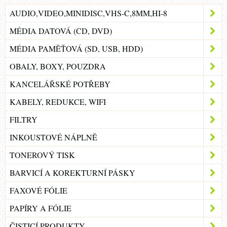
AUDIO,VIDEO,MINIDISC,VHS-C,8MM,HI-8
MÉDIA DATOVÁ (CD, DVD)
MÉDIA PAMĚŤOVÁ (SD, USB, HDD)
OBALY, BOXY, POUZDRA
KANCELÁŘSKÉ POTŘEBY
KABELY, REDUKCE, WIFI
FILTRY
INKOUSTOVÉ NÁPLNĚ
TONEROVÝ TISK
BARVICÍ A KOREKTURNÍ PÁSKY
FAXOVÉ FÓLIE
PAPÍRY A FÓLIE
ČISTICÍ PRODUKTY