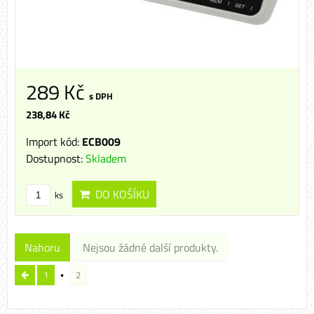
289 Kč
s DPH
238,84 Kč
Import kód:
ECB009
Dostupnost:
Skladem
DO KOŠÍKU
ks
Nahoru
Nejsou žádné další produkty.
1
2