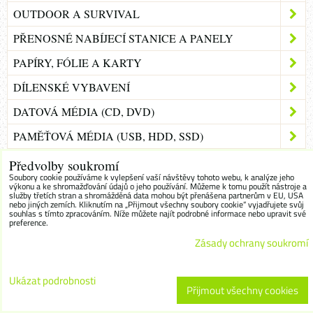
OUTDOOR A SURVIVAL
PŘENOSNÉ NABÍJECÍ STANICE A PANELY
PAPÍRY, FÓLIE A KARTY
DÍLENSKÉ VYBAVENÍ
DATOVÁ MÉDIA (CD, DVD)
PAMĚŤOVÁ MÉDIA (USB, HDD, SSD)
UPS
Předvolby soukromí
Soubory cookie používáme k vylepšení vaší návštěvy tohoto webu, k analýze jeho
MONITORY
výkonu a ke shromažďování údajů o jeho používání. Můžeme k tomu použít nástroje a
služby třetích stran a shromážděná data mohou být přenášena partnerům v EU, USA
nebo jiných zemích. Kliknutím na „Přijmout všechny soubory cookie“ vyjadřujete svůj
TELEVIZNÍ TECHNIKA
souhlas s tímto zpracováním. Níže můžete najít podrobné informace nebo upravit své
preference.
SMART HOME A DOPLŇKY
Zásady ochrany soukromí
Kontakt
Ukázat podrobnosti
Přijmout všechny cookies
Obchodni podminky