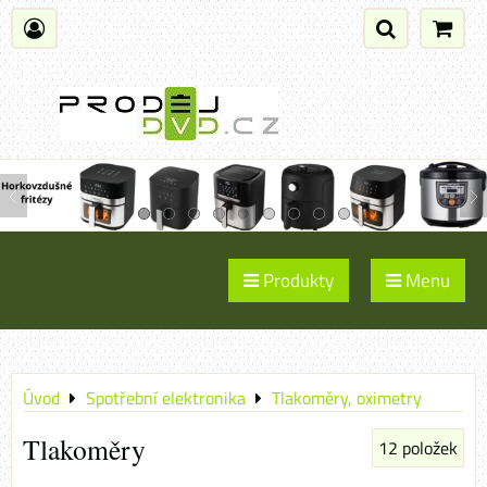
Produkty
Menu
Úvod
Spotřební elektronika
Tlakoměry, oximetry
Tlakoměry
12
položek