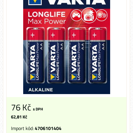
76 Kč
s DPH
62,81 Kč
Import kód:
4706101404