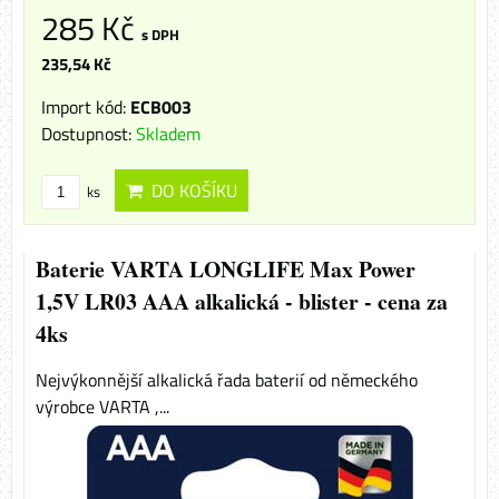
285 Kč
s DPH
235,54 Kč
Import kód:
ECB003
Dostupnost:
Skladem
DO KOŠÍKU
ks
Baterie VARTA LONGLIFE Max Power
1,5V LR03 AAA alkalická - blister - cena za
4ks
Nejvýkonnější alkalická řada baterií od německého
výrobce VARTA ,...