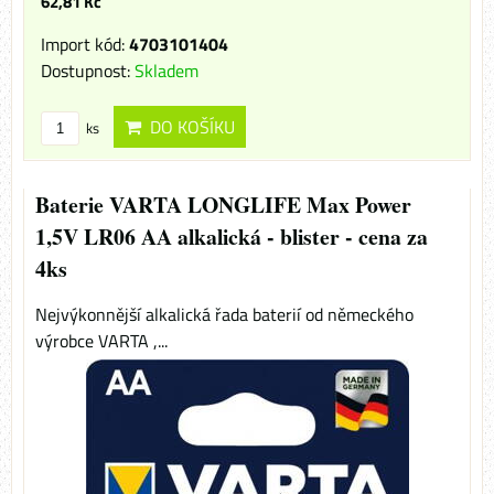
62,81 Kč
Import kód:
4703101404
Dostupnost:
Skladem
DO KOŠÍKU
ks
Baterie VARTA LONGLIFE Max Power
1,5V LR06 AA alkalická - blister - cena za
4ks
Nejvýkonnější alkalická řada baterií od německého
výrobce VARTA ,...