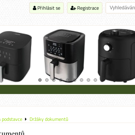
Přihlásit se
Registrace
a podstavce
Držáky dokumentů
kumentů