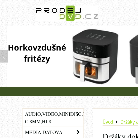
AUDIO,VIDEO,MINIDISC,VHS-
C,8MM,HI-8
Úvod
Držáky 
MÉDIA DATOVÁ
Držáky do