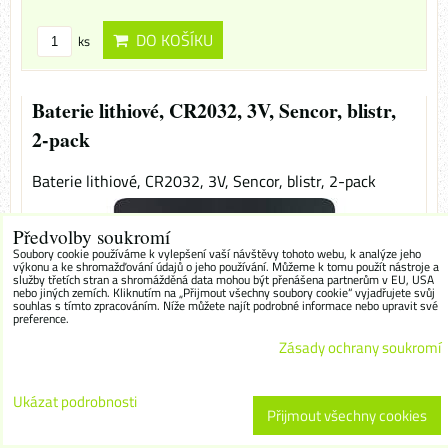
DO KOŠÍKU
ks
Baterie lithiové, CR2032, 3V, Sencor, blistr,
2-pack
Baterie lithiové, CR2032, 3V, Sencor, blistr, 2-pack
Předvolby soukromí
Soubory cookie používáme k vylepšení vaší návštěvy tohoto webu, k analýze jeho
výkonu a ke shromažďování údajů o jeho používání. Můžeme k tomu použít nástroje a
služby třetích stran a shromážděná data mohou být přenášena partnerům v EU, USA
nebo jiných zemích. Kliknutím na „Přijmout všechny soubory cookie“ vyjadřujete svůj
souhlas s tímto zpracováním. Níže můžete najít podrobné informace nebo upravit své
preference.
Zásady ochrany soukromí
Ukázat podrobnosti
Přijmout všechny cookies