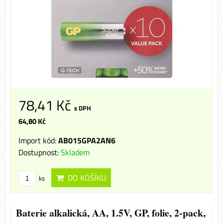
78,41 Kč
s DPH
64,80 Kč
Import kód:
AB015GPA2AN6
Dostupnost:
Skladem
DO KOŠÍKU
ks
Baterie alkalická, AA, 1.5V, GP, folie, 2-pack,