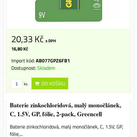
20,33 Kč
s DPH
16,80 Kč
Import kód:
AB077GPZ6FB1
Dostupnost:
Skladem
DO KOŠÍKU
ks
Baterie zinkochloridová, malý monočlánek,
C, 1.5V, GP, fólie, 2-pack, Greencell
Baterie zinkochloridová, malý monočlánek, C, 1.5V, GP,
fólie,...