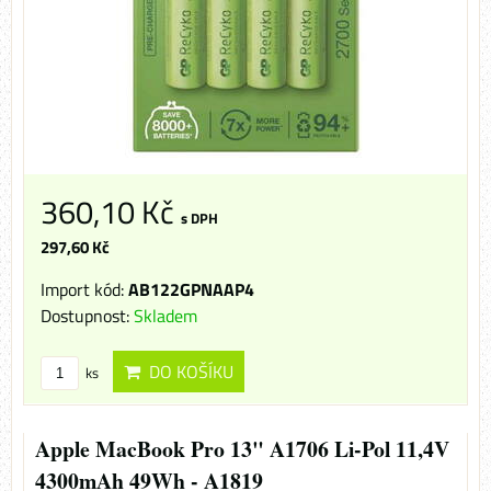
360,10 Kč
s DPH
297,60 Kč
Import kód:
AB122GPNAAP4
Dostupnost:
Skladem
DO KOŠÍKU
ks
Apple MacBook Pro 13" A1706 Li-Pol 11,4V
4300mAh 49Wh - A1819