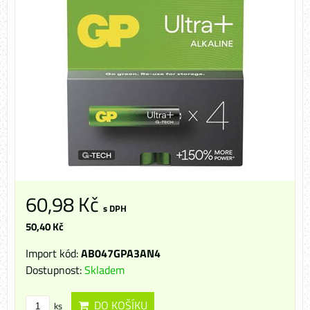
60,98 Kč
s DPH
50,40 Kč
Import kód:
AB047GPA3AN4
Dostupnost:
Skladem
DO KOŠÍKU
ks