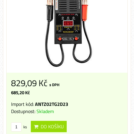
829,09 Kč
s DPH
685,20 Kč
Import kód:
ANTZ02TG2D23
Dostupnost:
Skladem
DO KOŠÍKU
ks