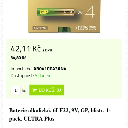
42,11 Kč
s DPH
34,80 Kč
Import kód:
AB041GPA3AN4
Dostupnost:
Skladem
DO KOŠÍKU
ks
Baterie alkalická, 6LF22, 9V, GP, blistr, 1-
pack, ULTRA Plus