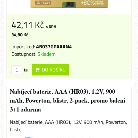
42,11 Kč
s DPH
34,80 Kč
Import kód:
AB037GPAAAN4
Dostupnost:
Skladem
DO KOŠÍKU
ks
Nabíjecí baterie, AAA (HR03), 1.2V, 900
mAh, Powerton, blistr, 2-pack, promo baleni
3+1 zdarma
Nabíjecí baterie, AAA (HR03), 1.2V, 900 mAh, Powerton,
blistr,...