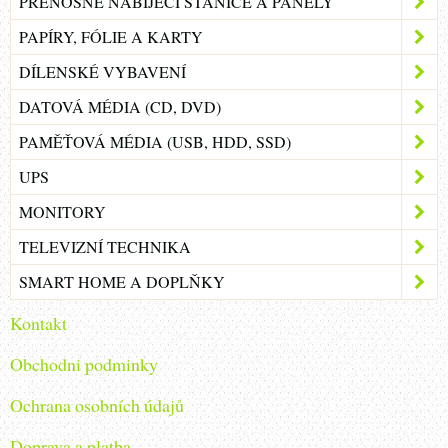
PŘENOSNÉ NABÍJECÍ STANICE A PANELY
PAPÍRY, FÓLIE A KARTY
DÍLENSKÉ VYBAVENÍ
DATOVÁ MÉDIA (CD, DVD)
PAMĚŤOVÁ MÉDIA (USB, HDD, SSD)
UPS
MONITORY
TELEVIZNÍ TECHNIKA
SMART HOME A DOPLŇKY
Kontakt
Obchodni podminky
Ochrana osobních údajů
Doprava a platba