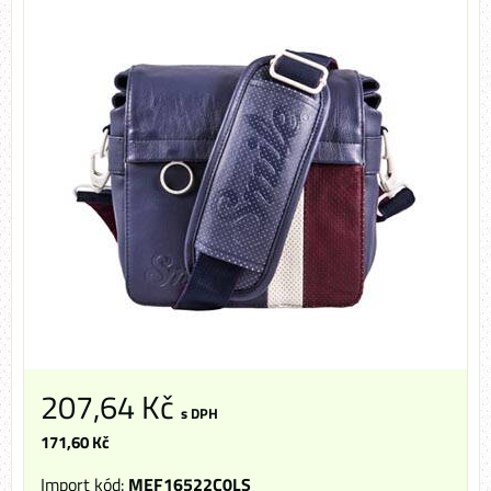
207,64 Kč
s DPH
171,60 Kč
Import kód:
MEF16522C0LS