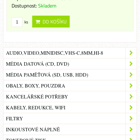
Dostupnost:
Skladem
DO KOŠÍKU
ks
AUDIO,VIDEO,MINIDISC,VHS-C,8MM,HI-8
MÉDIA DATOVÁ (CD, DVD)
MÉDIA PAMĚŤOVÁ (SD, USB, HDD)
OBALY, BOXY, POUZDRA
KANCELÁŘSKÉ POTŘEBY
KABELY, REDUKCE, WIFI
FILTRY
INKOUSTOVÉ NÁPLNĚ