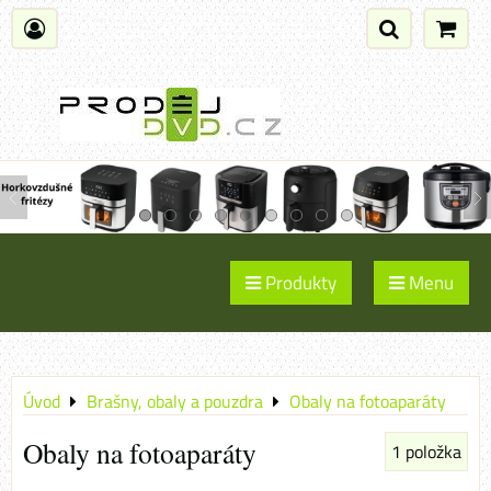
Produkty
Menu
Úvod
Brašny, obaly a pouzdra
Obaly na fotoaparáty
Obaly na fotoaparáty
1
položka