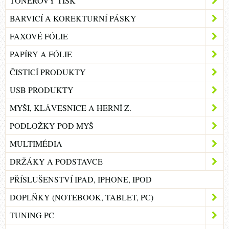
TONEROVÝ TISK
BARVICÍ A KOREKTURNÍ PÁSKY
FAXOVÉ FÓLIE
PAPÍRY A FÓLIE
ČISTICÍ PRODUKTY
USB PRODUKTY
MYŠI, KLÁVESNICE A HERNÍ Z.
PODLOŽKY POD MYŠ
MULTIMÉDIA
DRŽÁKY A PODSTAVCE
PŘÍSLUŠENSTVÍ IPAD, IPHONE, IPOD
DOPLŇKY (NOTEBOOK, TABLET, PC)
TUNING PC