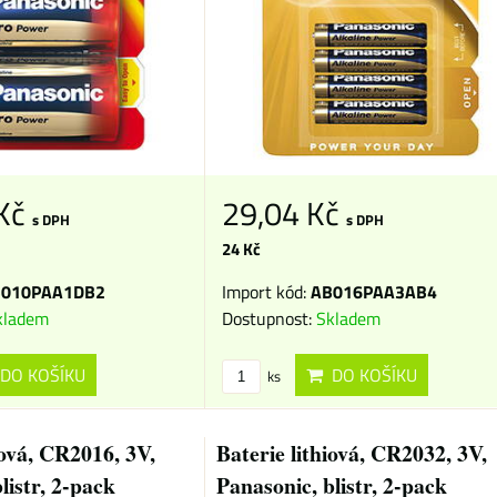
 Kč
29,04 Kč
s DPH
s DPH
24 Kč
010PAA1DB2
Import kód:
AB016PAA3AB4
kladem
Dostupnost:
Skladem
DO KOŠÍKU
DO KOŠÍKU
ks
iová, CR2016, 3V,
Baterie lithiová, CR2032, 3V,
listr, 2-pack
Panasonic, blistr, 2-pack