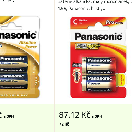
Baterie alkalická, malý monočlánek, 
1.5V, Panasonic, blistr,...
č
87,12 Kč
s DPH
s DPH
72 Kč