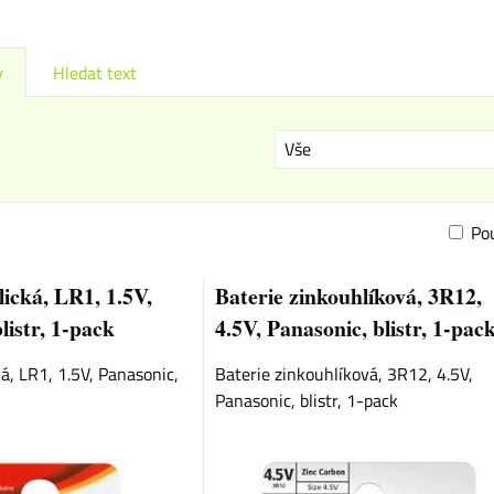
y
Hledat text
Vše
Po
am
bulka
lická, LR1, 1.5V,
Baterie zinkouhlíková, 3R12,
listr, 1-pack
4.5V, Panasonic, blistr, 1-pac
ká, LR1, 1.5V, Panasonic,
Baterie zinkouhlíková, 3R12, 4.5V,
Panasonic, blistr, 1-pack