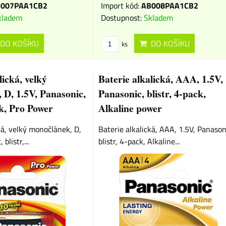
007PAA1CB2
Import kód:
AB008PAA1CB2
kladem
Dostupnost:
Skladem
DO KOŠÍKU
DO KOŠÍKU
ks
lická, velký
Baterie alkalická, AAA, 1.5V,
 D, 1.5V, Panasonic,
Panasonic, blistr, 4-pack,
ck, Pro Power
Alkaline power
ká, velký monočlánek, D,
Baterie alkalická, AAA, 1.5V, Panason
blistr,...
blistr, 4-pack, Alkaline...