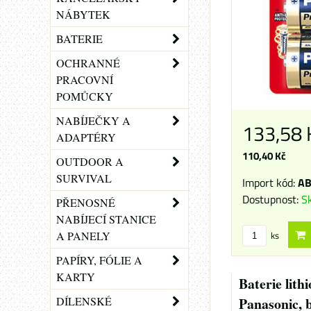
NÁBYTEK
BATERIE
OCHRANNÉ
PRACOVNÍ
POMŮCKY
NABÍJEČKY A
133,58
ADAPTÉRY
110,40 Kč
OUTDOOR A
SURVIVAL
Import kód:
AB
Dostupnost:
S
PŘENOSNÉ
NABÍJECÍ STANICE
ks
A PANELY
PAPÍRY, FÓLIE A
KARTY
Baterie lith
Panasonic, b
DÍLENSKÉ