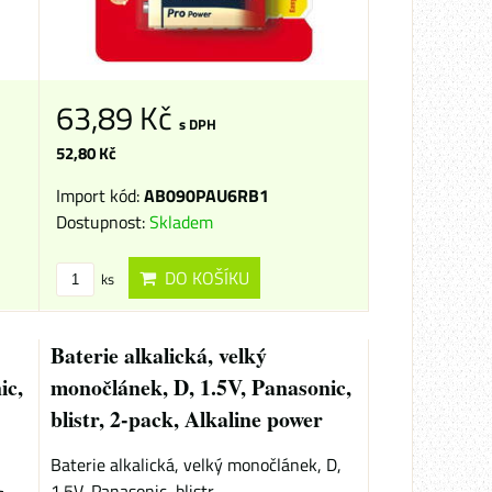
63,89 Kč
s DPH
52,80 Kč
Import kód:
AB090PAU6RB1
Dostupnost:
Skladem
DO KOŠÍKU
ks
Baterie alkalická, velký
ic,
monočlánek, D, 1.5V, Panasonic,
blistr, 2-pack, Alkaline power
Baterie alkalická, velký monočlánek, D,
1.5V, Panasonic, blistr,...