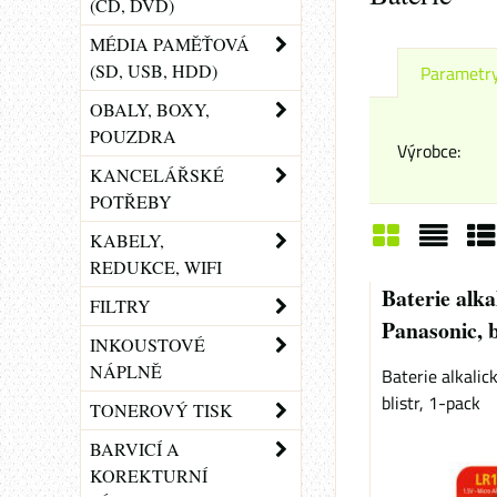
(CD, DVD)
MÉDIA PAMĚŤOVÁ
(SD, USB, HDD)
Parametr
OBALY, BOXY,
POUZDRA
Výrobce:
KANCELÁŘSKÉ
POTŘEBY
KABELY,
REDUKCE, WIFI
Mřížka
Sezn
Ta
Baterie alka
FILTRY
Panasonic, b
INKOUSTOVÉ
NÁPLNĚ
Baterie alkalic
blistr, 1-pack
TONEROVÝ TISK
BARVICÍ A
KOREKTURNÍ