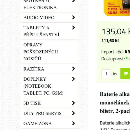
SPOTŘEBNÍ
ELEKTRONIKA
AUDIO-VIDEO
TABLETY A
135,04
PŘÍSLUŠENSTVÍ
111,60 Kč
OPRAVY
Import kód:
AB
POŠKOZENÝCH
Dostupnost:
S
NOSIČŮ
RAZÍTKA
ks
DOPLŇKY
(NOTEBOOK,
TABLET, PC, GSM)
Baterie alka
monočlánek,
3D TISK
blistr, 2-pa
DÍLY PRO SERVIS
Baterie alkalic
GAME ZÓNA
1.5V, Panasonic, 