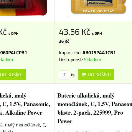
 Kč
43,56 Kč
s DPH
s DPH
36 Kč
060PALCPB1
Import kód:
AB015PAA1CB1
kladem
Dostupnost:
Skladem
DO KOŠÍKU
DO KOŠÍKU
ks
lická, malý
Baterie alkalická, malý
 C, 1.5V, Panasonic,
monočlánek, C, 1.5V, Panason
ck, Alkaline Power
blistr, 2-pack, 225999, Pro
Power
ká, malý monočlánek, C,
blistr,...