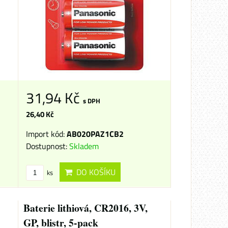
31,94 Kč
s DPH
26,40 Kč
Import kód:
AB020PAZ1CB2
Dostupnost:
Skladem
DO KOŠÍKU
ks
Baterie lithiová, CR2016, 3V,
GP, blistr, 5-pack