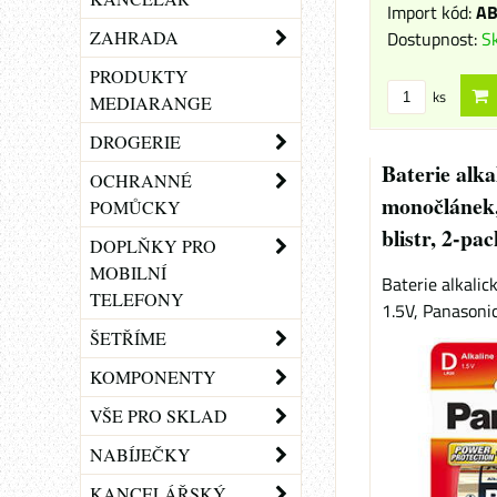
Import kód:
AB
Dostupnost:
S
ZAHRADA
PRODUKTY
ks
MEDIARANGE
DROGERIE
Baterie alka
OCHRANNÉ
monočlánek,
POMŮCKY
blistr, 2-pa
DOPLŇKY PRO
MOBILNÍ
Baterie alkalic
TELEFONY
1.5V, Panasonic, 
ŠETŘÍME
KOMPONENTY
VŠE PRO SKLAD
NABÍJEČKY
KANCELÁŘSKÝ