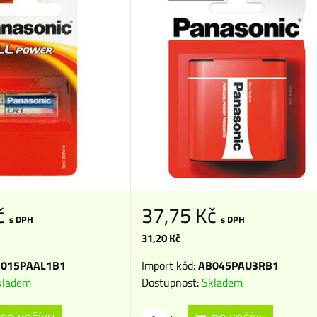
č
37,75 Kč
s DPH
s DPH
31,20 Kč
015PAAL1B1
Import kód:
AB045PAU3RB1
kladem
Dostupnost:
Skladem