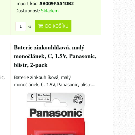
Import kód:
AB009PAA1DB2
Dostupnost:
Skladem
DO KOŠÍKU
ks
Baterie zinkouhlíková, malý
monočlánek, C, 1.5V, Panasonic,
blistr, 2-pack
ic,
Baterie zinkouhlíková, malý
monočlánek, C, 1.5V, Panasonic, blistr,...