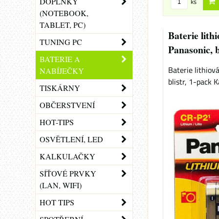
DOPLŇKY
ks
(NOTEBOOK,
TABLET, PC)
Baterie lith
TUNING PC
Panasonic, b
BATERIE A
Baterie lithiov
NABÍJEČKY
blistr, 1-pack K
TISKÁRNY
OBČERSTVENÍ
HOT-TIPS
OSVĚTLENÍ, LED
KALKULAČKY
SÍŤOVÉ PRVKY
(LAN, WIFI)
HOT TIPS