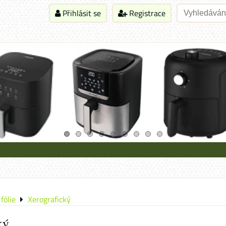
Přihlásit se
Registrace
fólie
Xerografický
ký