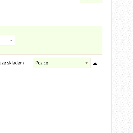
uze skladem
Pozice