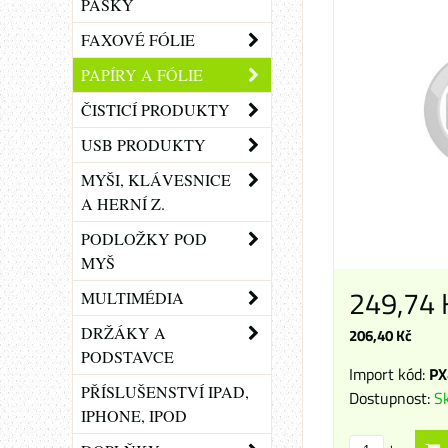
PÁSKY
FAXOVÉ FÓLIE
PAPÍRY A FÓLIE
ČISTICÍ PRODUKTY
USB PRODUKTY
MYŠI, KLÁVESNICE
A HERNÍ Z.
PODLOŽKY POD
MYŠ
249,74
MULTIMÉDIA
DRŽÁKY A
206,40 Kč
PODSTAVCE
Import kód:
PX
PŘÍSLUŠENSTVÍ IPAD,
Dostupnost:
S
IPHONE, IPOD