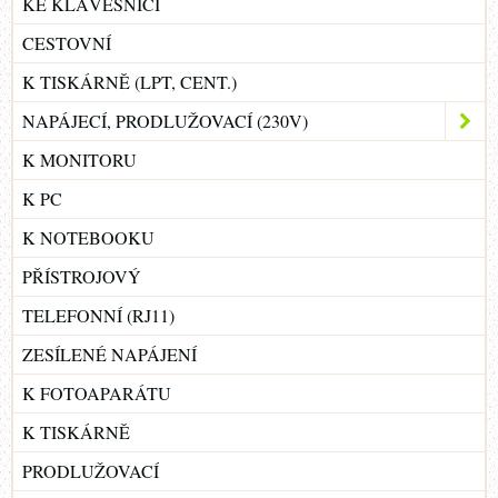
KE KLÁVESNICI
CESTOVNÍ
K TISKÁRNĚ (LPT, CENT.)
NAPÁJECÍ, PRODLUŽOVACÍ (230V)
K MONITORU
K PC
K NOTEBOOKU
PŘÍSTROJOVÝ
TELEFONNÍ (RJ11)
ZESÍLENÉ NAPÁJENÍ
K FOTOAPARÁTU
K TISKÁRNĚ
PRODLUŽOVACÍ