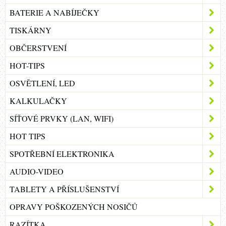
BATERIE A NABÍJEČKY
TISKÁRNY
OBČERSTVENÍ
HOT-TIPS
OSVĚTLENÍ, LED
KALKULAČKY
SÍŤOVÉ PRVKY (LAN, WIFI)
HOT TIPS
SPOTŘEBNÍ ELEKTRONIKA
AUDIO-VIDEO
TABLETY A PŘÍSLUŠENSTVÍ
OPRAVY POŠKOZENÝCH NOSIČŮ
RAZÍTKA