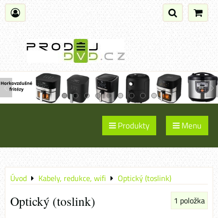
Produkty
Menu
Úvod
Kabely, redukce, wifi
Optický (toslink)
Optický (toslink)
1
položka