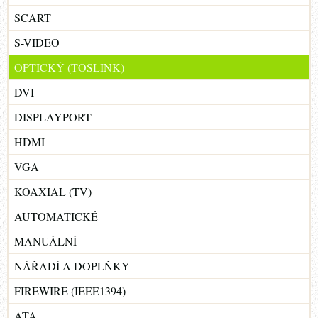
SCART
S-VIDEO
OPTICKÝ (TOSLINK)
DVI
DISPLAYPORT
HDMI
VGA
KOAXIAL (TV)
AUTOMATICKÉ
MANUÁLNÍ
NÁŘADÍ A DOPLŇKY
FIREWIRE (IEEE1394)
ATA