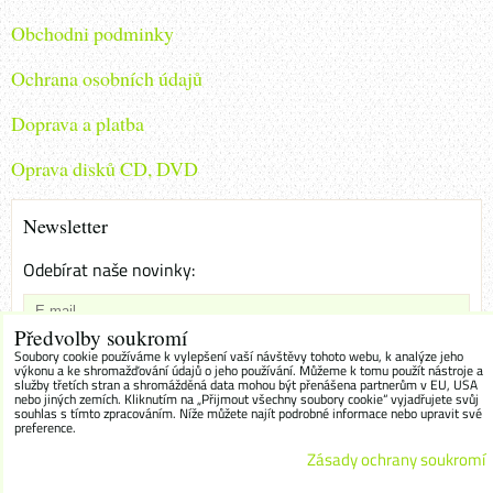
Obchodni podminky
Ochrana osobních údajů
Doprava a platba
Oprava disků CD, DVD
Newsletter
Odebírat naše novinky:
Předvolby soukromí
Chci se přihlásit k odběru novinek e-mailem
Soubory cookie používáme k vylepšení vaší návštěvy tohoto webu, k analýze jeho
výkonu a ke shromažďování údajů o jeho používání. Můžeme k tomu použít nástroje a
služby třetích stran a shromážděná data mohou být přenášena partnerům v EU, USA
Odebírat
nebo jiných zemích. Kliknutím na „Přijmout všechny soubory cookie“ vyjadřujete svůj
souhlas s tímto zpracováním. Níže můžete najít podrobné informace nebo upravit své
preference.
Zásady ochrany soukromí