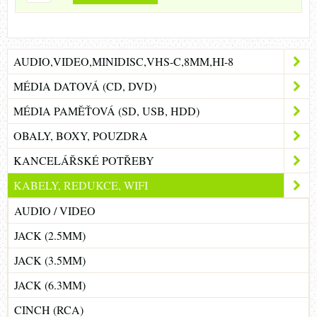
AUDIO,VIDEO,MINIDISC,VHS-C,8MM,HI-8
MÉDIA DATOVÁ (CD, DVD)
MÉDIA PAMĚŤOVÁ (SD, USB, HDD)
OBALY, BOXY, POUZDRA
KANCELÁŘSKÉ POTŘEBY
KABELY, REDUKCE, WIFI
AUDIO / VIDEO
JACK (2.5MM)
JACK (3.5MM)
JACK (6.3MM)
CINCH (RCA)