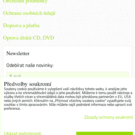
Obchodni podminky
Ochrana osobních údajů
Doprava a platba
Oprava disků CD, DVD
Newsletter
Odebírat naše novinky:
Předvolby soukromí
Chci se přihlásit k odběru novinek e-mailem
Soubory cookie používáme k vylepšení vaší návštěvy tohoto webu, k analýze jeho
výkonu a ke shromažďování údajů o jeho používání. Můžeme k tomu použít nástroje a
služby třetích stran a shromážděná data mohou být přenášena partnerům v EU, USA
Odebírat
nebo jiných zemích. Kliknutím na „Přijmout všechny soubory cookie“ vyjadřujete svůj
souhlas s tímto zpracováním. Níže můžete najít podrobné informace nebo upravit své
preference.
Zásady ochrany soukromí
Předvolby soukromí
Zásady ochrany soukromí
Ukázat podrobnosti