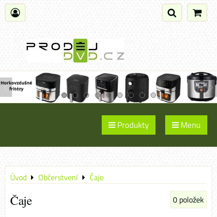
Produkty
Menu
Úvod
Občerstvení
Čaje
Čaje
0
položek