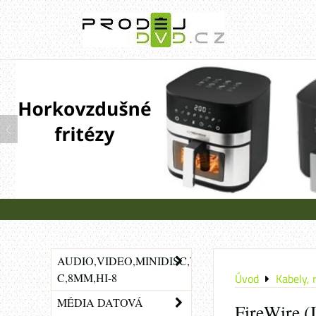
AUDIO,VIDEO,MINIDISC,VHS-
C,8MM,HI-8
Úvod
Kabely, 
MÉDIA DATOVÁ
FireWire 