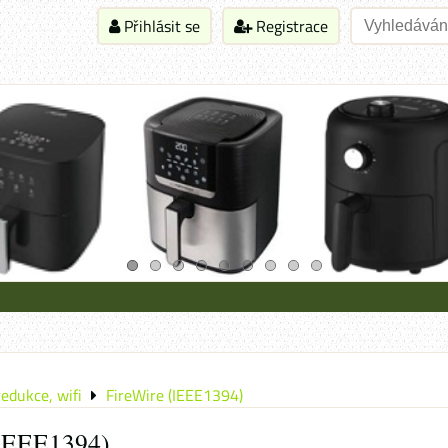
Přihlásit se
Registrace
redukce, wifi
FireWire (IEEE1394)
(IEEE1394)