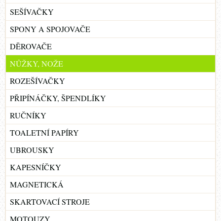
SEŠÍVAČKY
SPONY A SPOJOVAČE
DĚROVAČE
NŮŽKY, NOŽE
ROZEŠÍVAČKY
PŘIPÍNÁČKY, ŠPENDLÍKY
RUČNÍKY
TOALETNÍ PAPÍRY
UBROUSKY
KAPESNÍČKY
MAGNETICKÁ
SKARTOVACÍ STROJE
MOTOUZY