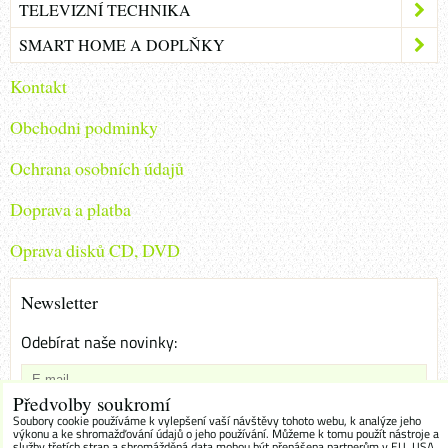
TELEVIZNÍ TECHNIKA
SMART HOME A DOPLŇKY
Kontakt
Obchodni podminky
Ochrana osobních údajů
Doprava a platba
Oprava disků CD, DVD
Newsletter
Odebírat naše novinky:
Předvolby soukromí
Chci se přihlásit k odběru novinek e-mailem
Soubory cookie používáme k vylepšení vaší návštěvy tohoto webu, k analýze jeho
výkonu a ke shromažďování údajů o jeho používání. Můžeme k tomu použít nástroje a
služby třetích stran a shromážděná data mohou být přenášena partnerům v EU, USA