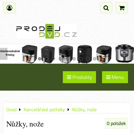
Produkty
Menu
Úvod
Kancelářské potřeby
Nůžky, nože
Nůžky, nože
0
položek