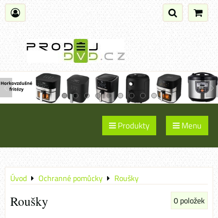
Produkty
Menu
Úvod
Ochranné pomůcky
Roušky
Roušky
0
položek