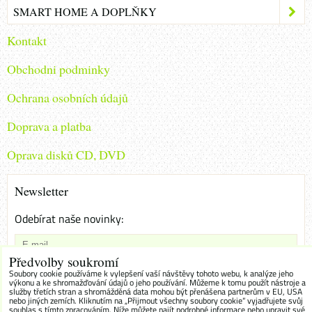
SMART HOME A DOPLŇKY
Kontakt
Obchodni podminky
Ochrana osobních údajů
Doprava a platba
Oprava disků CD, DVD
Newsletter
Odebírat naše novinky:
Předvolby soukromí
Chci se přihlásit k odběru novinek e-mailem
Soubory cookie používáme k vylepšení vaší návštěvy tohoto webu, k analýze jeho
výkonu a ke shromažďování údajů o jeho používání. Můžeme k tomu použít nástroje a
služby třetích stran a shromážděná data mohou být přenášena partnerům v EU, USA
Odebírat
nebo jiných zemích. Kliknutím na „Přijmout všechny soubory cookie“ vyjadřujete svůj
souhlas s tímto zpracováním. Níže můžete najít podrobné informace nebo upravit své