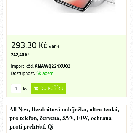
293,30 Kč
s DPH
242,40 Kč
Import kód:
ANAWQ221XUQ2
Dostupnost:
Skladem
DO KOŠÍKU
ks
All New, Bezdrátová nabíječka, ultra tenká,
pro telefon, červená, 5/9V, 10W, ochrana
proti přehřátí, Qi