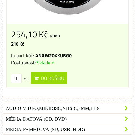
254,10 Kč
s DPH
210 Kč
Import kód:
ANAW20XXUBG0
Dostupnost:
Skladem
DO KOŠÍKU
ks
AUDIO,VIDEO,MINIDISC,VHS-C,8MM,HI-8
MÉDIA DATOVÁ (CD, DVD)
MÉDIA PAMĚŤOVÁ (SD, USB, HDD)