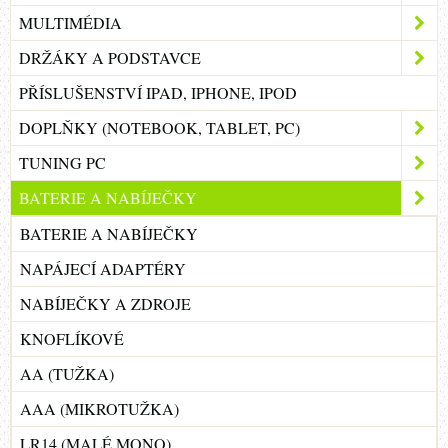
MULTIMÉDIA
DRŽÁKY A PODSTAVCE
PŘÍSLUŠENSTVÍ IPAD, IPHONE, IPOD
DOPLŇKY (NOTEBOOK, TABLET, PC)
TUNING PC
BATERIE A NABÍJEČKY
BATERIE A NABÍJEČKY
NAPÁJECÍ ADAPTÉRY
NABÍJEČKY A ZDROJE
KNOFLÍKOVÉ
AA (TUŽKA)
AAA (MIKROTUŽKA)
LR14 (MALÉ MONO)