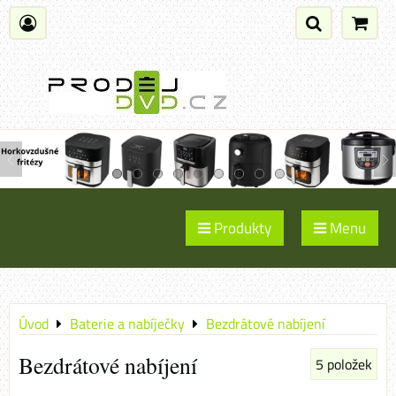
Produkty
Menu
Úvod
Baterie a nabíječky
Bezdrátové nabíjení
Bezdrátové nabíjení
5
položek