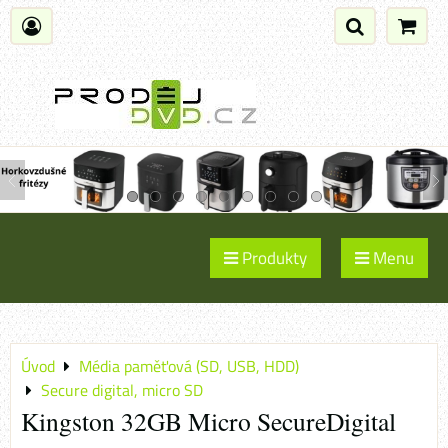
Produkty
Menu
Úvod
Média paměťová (SD, USB, HDD)
Secure digital, micro SD
Kingston 32GB Micro SecureDigital