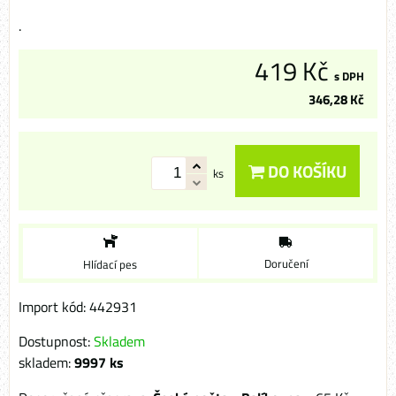
.
419 Kč
s DPH
346,28 Kč
DO KOŠÍKU
ks
Doručení
Hlídací pes
Import kód: 442931
Dostupnost:
Skladem
skladem:
9997
ks