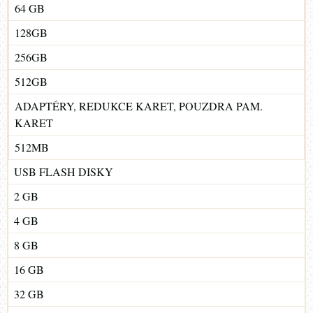
64 GB
128GB
256GB
512GB
ADAPTÉRY, REDUKCE KARET, POUZDRA PAM.
KARET
512MB
USB FLASH DISKY
2 GB
4 GB
8 GB
16 GB
32 GB