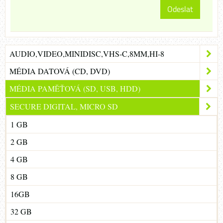
Odeslat
AUDIO,VIDEO,MINIDISC,VHS-C,8MM,HI-8
MÉDIA DATOVÁ (CD, DVD)
MÉDIA PAMĚŤOVÁ (SD, USB, HDD)
SECURE DIGITAL, MICRO SD
1 GB
2 GB
4 GB
8 GB
16GB
32 GB