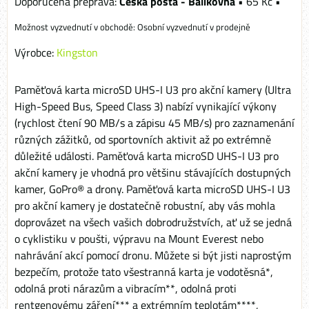
Česká pošta - Balíkovna
•
65 Kč
•
Osobní vyzvednutí v prodejně
Výrobce:
Kingston
Paměťová karta microSD UHS-I U3 pro akční kamery (Ultra
High-Speed Bus, Speed Class 3) nabízí vynikající výkony
(rychlost čtení 90 MB/s a zápisu 45 MB/s) pro zaznamenání
různých zážitků, od sportovních aktivit až po extrémně
důležité události. Paměťová karta microSD UHS-I U3 pro
akční kamery je vhodná pro většinu stávajících dostupných
kamer, GoPro® a drony. Paměťová karta microSD UHS-I U3
pro akční kamery je dostatečně robustní, aby vás mohla
doprovázet na všech vašich dobrodružstvích, ať už se jedná
o cyklistiku v poušti, výpravu na Mount Everest nebo
nahrávání akcí pomocí dronu. Můžete si být jisti naprostým
bezpečím, protože tato všestranná karta je vodotěsná*,
odolná proti nárazům a vibracím**, odolná proti
rentgenovému záření*** a extrémním teplotám****,