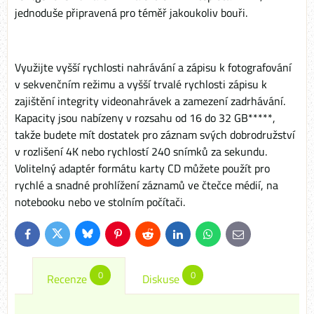
jednoduše připravená pro téměř jakoukoliv bouři.
Využijte vyšší rychlosti nahrávání a zápisu k fotografování
v sekvenčním režimu a vyšší trvalé rychlosti zápisu k
zajištění integrity videonahrávek a zamezení zadrhávání.
Kapacity jsou nabízeny v rozsahu od 16 do 32 GB*****,
takže budete mít dostatek pro záznam svých dobrodružství
v rozlišení 4K nebo rychlostí 240 snímků za sekundu.
Volitelný adaptér formátu karty CD můžete použít pro
rychlé a snadné prohlížení záznamů ve čtečce médií, na
notebooku nebo ve stolním počítači.
Bluesky
Twitter
Facebook
Pinterest
Reddit
LinkedIn
WhatsApp
E-
mail
0
0
Recenze
Diskuse