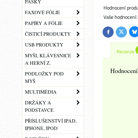
PÁSKY
Hodnocení produ
FAXOVÉ FÓLIE
Vaše hodnocení:
PAPÍRY A FÓLIE
Bl
Twitter
Facebook
ČISTICÍ PRODUKTY
USB PRODUKTY
Recenze
MYŠI, KLÁVESNICE
A HERNÍ Z.
Hodnocení
PODLOŽKY POD
MYŠ
MULTIMÉDIA
DRŽÁKY A
PODSTAVCE
PŘÍSLUŠENSTVÍ IPAD,
IPHONE, IPOD