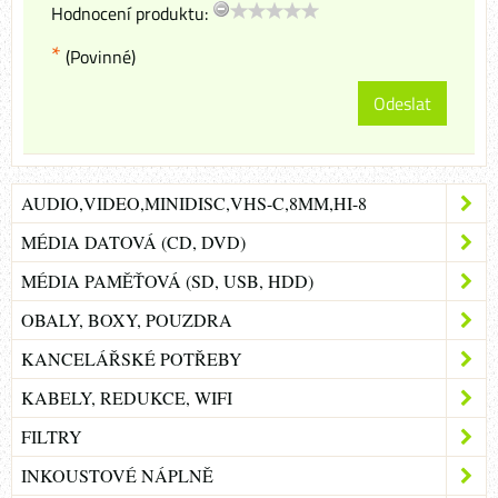
Hodnocení produktu:
*
(Povinné)
Odeslat
AUDIO,VIDEO,MINIDISC,VHS-C,8MM,HI-8
MÉDIA DATOVÁ (CD, DVD)
MÉDIA PAMĚŤOVÁ (SD, USB, HDD)
OBALY, BOXY, POUZDRA
KANCELÁŘSKÉ POTŘEBY
KABELY, REDUKCE, WIFI
FILTRY
INKOUSTOVÉ NÁPLNĚ