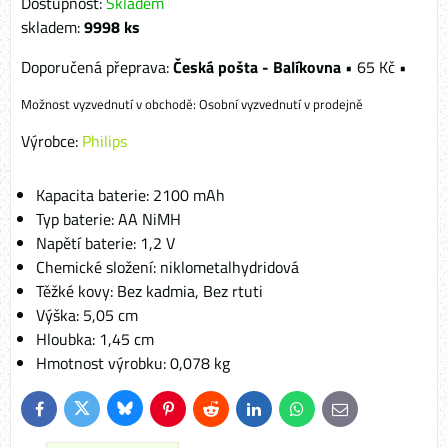
Dostupnost:
Skladem
skladem:
9998
ks
Česká pošta - Balíkovna
•
65 Kč
•
Osobní vyzvednutí v prodejně
Výrobce:
Philips
Kapacita baterie: 2100 mAh
Typ baterie: AA NiMH
Napětí baterie: 1,2 V
Chemické složení: niklometalhydridová
Těžké kovy: Bez kadmia, Bez rtuti
Výška: 5,05 cm
Hloubka: 1,45 cm
Hmotnost výrobku: 0,078 kg
Bluesky
Twitter
Facebook
Pinterest
Reddit
LinkedIn
WhatsApp
E-
mail