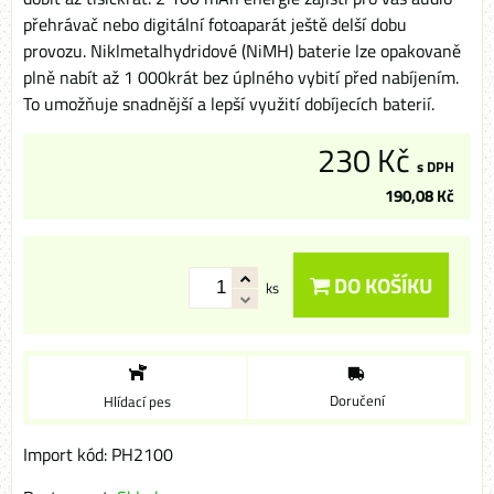
přehrávač nebo digitální fotoaparát ještě delší dobu
provozu. Niklmetalhydridové (NiMH) baterie lze opakovaně
plně nabít až 1 000krát bez úplného vybití před nabíjením.
To umožňuje snadnější a lepší využití dobíjecích baterií.
230 Kč
s DPH
190,08 Kč
DO KOŠÍKU
ks
Doručení
Hlídací pes
Import kód: PH2100