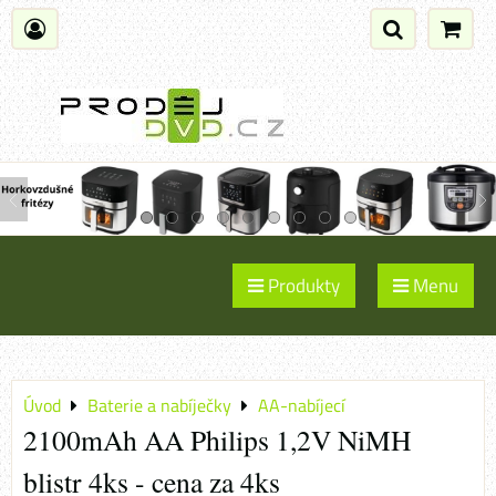
Produkty
Menu
Úvod
Baterie a nabíječky
AA-nabíjecí
2100mAh AA Philips 1,2V NiMH
blistr 4ks - cena za 4ks