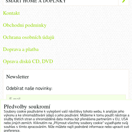
SMART HOME A DOPLŇKY
Kontakt
Obchodni podminky
Ochrana osobních údajů
Doprava a platba
Oprava disků CD, DVD
Newsletter
Odebírat naše novinky:
Předvolby soukromí
Chci se přihlásit k odběru novinek e-mailem
Soubory cookie používáme k vylepšení vaší návštěvy tohoto webu, k analýze jeho
výkonu a ke shromažďování údajů o jeho používání. Můžeme k tomu použít nástroje a
služby třetích stran a shromážděná data mohou být přenášena partnerům v EU, USA
Odebírat
nebo jiných zemích. Kliknutím na „Přijmout všechny soubory cookie“ vyjadřujete svůj
souhlas s tímto zpracováním. Níže můžete najít podrobné informace nebo upravit své
preference.