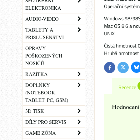
SPOTŘEBNÍ
Operační systém
ELEKTRONIKA
Windows 98/98
AUDIO-VIDEO
Mac OS 8.6 a nov
TABLETY A
UNIX
PŘÍSLUŠENSTVÍ
Čistá hmotnost 
OPRAVY
Hrubá hmotnost 
POŠKOZENÝCH
NOSIČŮ
Bl
Twitter
Facebook
RAZÍTKA
DOPLŇKY
Recenze
(NOTEBOOK,
TABLET, PC, GSM)
Hodnocení
3D TISK
DÍLY PRO SERVIS
GAME ZÓNA