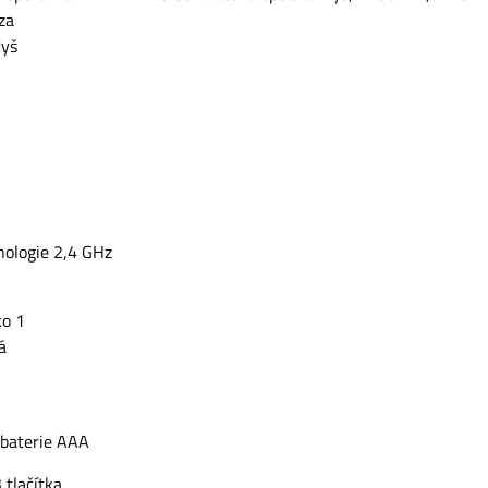
za
Myš
nologie 2,4 GHz
ko 1
á
1 baterie AAA
 tlačítka