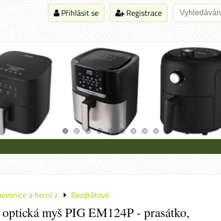
Přihlásit se
Registrace
ávesnice a herní z.
Bezdrátové
 optická myš PIG EM124P - prasátko,