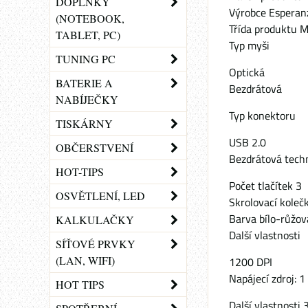
DOPLŇKY
Výrobce Esperan
(NOTEBOOK,
Třída produktu 
TABLET, PC)
Typ myši
TUNING PC
Optická
BATERIE A
Bezdrátová
NABÍJEČKY
Typ konektoru
TISKÁRNY
USB 2.0
OBČERSTVENÍ
Bezdrátová tech
HOT-TIPS
Počet tlačítek 3
OSVĚTLENÍ, LED
Skrolovací koleč
Barva bílo-růžov
KALKULAČKY
Další vlastnosti
SÍŤOVÉ PRVKY
(LAN, WIFI)
1200 DPI
Napájecí zdroj: 
HOT TIPS
Další vlastnosti 3