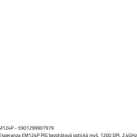
 EM124P - 5901299907979
Esperanza EM124P PIG bezdrátová optická myš, 1200 DPI, 2.4GHz,