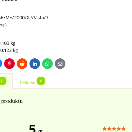
SE/ME/2000/XP/Vista/7
ější
0.103 kg
0.122 kg
uesky
Pinterest
Reddit
LinkedIn
WhatsApp
E-
mail
0
0
Diskuse
 produktu
5
/5