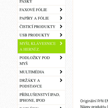
PÁSKY
FAXOVÉ FÓLIE
PAPÍRY A FÓLIE
ČISTICÍ PRODUKTY
USB PRODUKTY
MYŠI, KLÁVESNICE
A HERNÍ Z.
PODLOŽKY POD
MYŠ
MULTIMÉDIA
DRŽÁKY A
PODSTAVCE
PŘÍSLUŠENSTVÍ IPAD,
IPHONE, IPOD
Originální P/N
Název produktu 