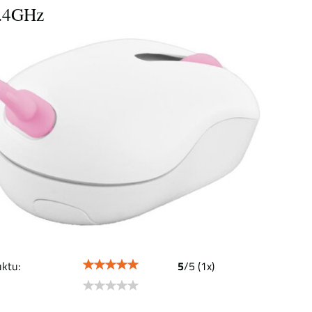
.4GHz
ktu:
5
/
5
(
1
x)