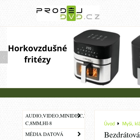
AUDIO,VIDEO,MINIDISC,VHS-
C,8MM,HI-8
Úvod
Myši, kl
Bezdrátová
MÉDIA DATOVÁ