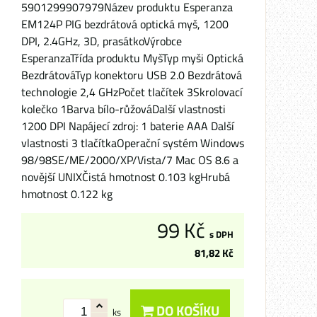
5901299907979Název produktu Esperanza
EM124P PIG bezdrátová optická myš, 1200
DPI, 2.4GHz, 3D, prasátkoVýrobce
EsperanzaTřída produktu MyšTyp myši Optická
BezdrátováTyp konektoru USB 2.0 Bezdrátová
technologie 2,4 GHzPočet tlačítek 3Skrolovací
kolečko 1Barva bílo-růžováDalší vlastnosti
1200 DPI Napájecí zdroj: 1 baterie AAA Další
vlastnosti 3 tlačítkaOperační systém Windows
98/98SE/ME/2000/XP/Vista/7 Mac OS 8.6 a
novější UNIXČistá hmotnost 0.103 kgHrubá
hmotnost 0.122 kg
99 Kč
s DPH
81,82 Kč
DO KOŠÍKU
ks