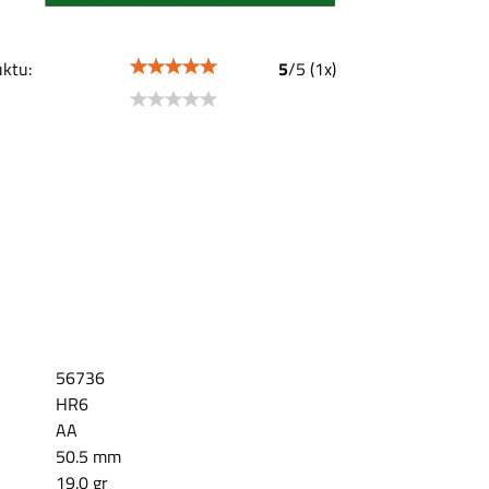
ktu:
5
/
5
(
1
x)
56736
HR6
AA
50.5 mm
19.0 gr