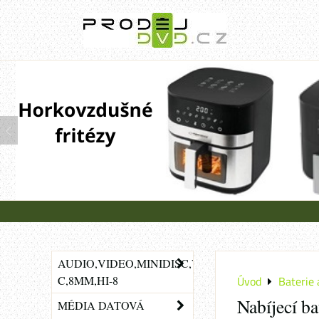
AUDIO,VIDEO,MINIDISC,VHS-
C,8MM,HI-8
Úvod
Baterie 
Nabíjecí b
MÉDIA DATOVÁ