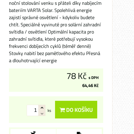
noční stolování venku s přáteli díky nabíjecím
bateriím VARTA Solar. Spolehlivá energie
zajistí správné osvětlení - kdykoliv budete
chtít. Speciálně vyvinuté pro solární zahradní
svítidla / osvětlení Optimální kapacita pro
zahradní svítidla, které potřebují vysokou
frekvenci dobíjecích cyklů (téměř denně)
Stovky nabití bez paměťového efektu Přesná
a dlouhotrvající energie
78 Kč
s DPH
64,46 Kč
DO KOŠÍKU
ks