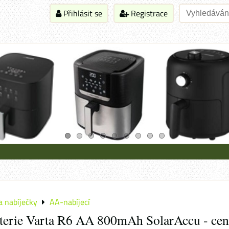
Přihlásit se
Registrace
a nabíječky
AA-nabíjecí
aterie Varta R6 AA 800mAh SolarAccu - cen