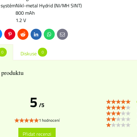
 systém
Nikl-metal Hydrid (NI/MH SINT)
800 mAh
1.2 V
uesky
Pinterest
Reddit
LinkedIn
WhatsApp
E-
mail
0
0
Diskuse
 produktu
5
/5
1 hodnocení
Přidat recenzi