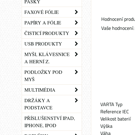
PÁSKY
FAXOVÉ FÓLIE
Hodnocení produ
PAPÍRY A FÓLIE
Vaše hodnocení:
ČISTICÍ PRODUKTY
USB PRODUKTY
MYŠI, KLÁVESNICE
A HERNÍ Z.
PODLOŽKY POD
MYŠ
MULTIMÉDIA
DRŽÁKY A
VARTA Typ
PODSTAVCE
Reference IEC
PŘÍSLUŠENSTVÍ IPAD,
Velikost baterií
IPHONE, IPOD
Výška
Váha