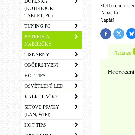
DOPLŇKY
Elektrochemický
(NOTEBOOK,
Kapacita
TABLET, PC)
Napětí
TUNING PC
Bl
Twitter
Facebook
BATERIE A
NABÍJEČKY
Recenze
TISKÁRNY
OBČERSTVENÍ
Hodnocení
HOT-TIPS
OSVĚTLENÍ, LED
KALKULAČKY
SÍŤOVÉ PRVKY
(LAN, WIFI)
HOT TIPS