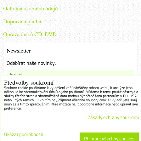
Ochrana osobních údajů
Doprava a platba
Oprava disků CD, DVD
Newsletter
Odebírat naše novinky:
Předvolby soukromí
Chci se přihlásit k odběru novinek e-mailem
Soubory cookie používáme k vylepšení vaší návštěvy tohoto webu, k analýze jeho
výkonu a ke shromažďování údajů o jeho používání. Můžeme k tomu použít nástroje a
služby třetích stran a shromážděná data mohou být přenášena partnerům v EU, USA
Odebírat
nebo jiných zemích. Kliknutím na „Přijmout všechny soubory cookie“ vyjadřujete svůj
souhlas s tímto zpracováním. Níže můžete najít podrobné informace nebo upravit své
preference.
Zásady ochrany soukromí
Předvolby soukromí
Zásady ochrany soukromí
Ukázat podrobnosti
Přijmout všechny cookies