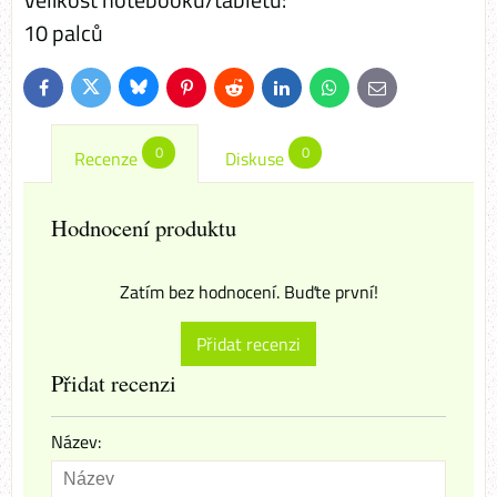
10 palců
Bluesky
Twitter
Facebook
Pinterest
Reddit
LinkedIn
WhatsApp
E-
mail
0
0
Recenze
Diskuse
Hodnocení produktu
Zatím bez hodnocení. Buďte první!
Přidat recenzi
Přidat recenzi
Název: