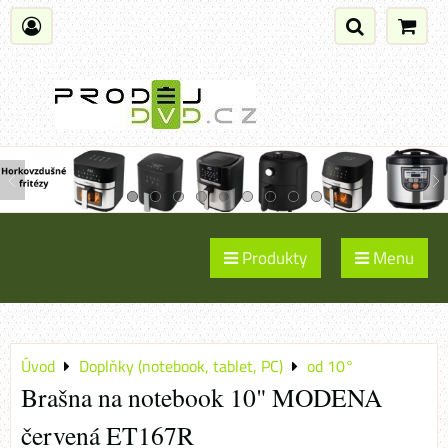
Produkty
Menu
Úvod
Doplňky (notebook, tablet, PC)
od 10°
Brašna na notebook 10" MODENA
červená ET167R