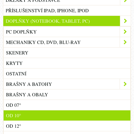
PŘÍSLUŠENSTVÍ IPAD, IPHONE, IPOD
DOPLŇKY (NOTEBOOK, TABLET, PC)
PC DOPLŇKY
MECHANIKY CD, DVD, BLU-RAY
SKENERY
KRYTY
OSTATNÍ
BRAŠNY A BATOHY
BRAŠNY A OBALY
OD 07°
OD 10°
OD 12°