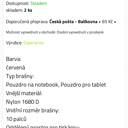
Dostupnost:
Skladem
skladem:
2
ks
Česká pošta - Balíkovna
•
65 Kč
•
Osobní vyzvednutí v prodejně
Výrobce:
Esperanza
Barva:
červená
Typ brašny:
Pouzdro na notebook, Pouzdro pro tablet
Vnější materiál:
Nylon 1680 D
Vnitřní rozměr brašny:
10 palců
Oddělený prostor pro tiskárnu: