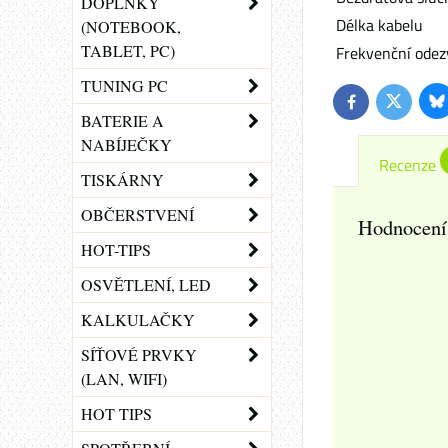
DOPLŇKY
Délka kabelu
(NOTEBOOK,
TABLET, PC)
Frekvenční odez
TUNING PC
Bl
Twitter
Facebook
BATERIE A
NABÍJEČKY
Recenze
TISKÁRNY
OBČERSTVENÍ
Hodnocení
HOT-TIPS
OSVĚTLENÍ, LED
KALKULAČKY
SÍŤOVÉ PRVKY
(LAN, WIFI)
HOT TIPS