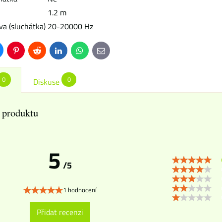
1.2 m
va (sluchátka)
20-20000 Hz
uesky
Pinterest
Reddit
LinkedIn
WhatsApp
E-
mail
0
0
Diskuse
 produktu
5
/5
1 hodnocení
Přidat recenzi