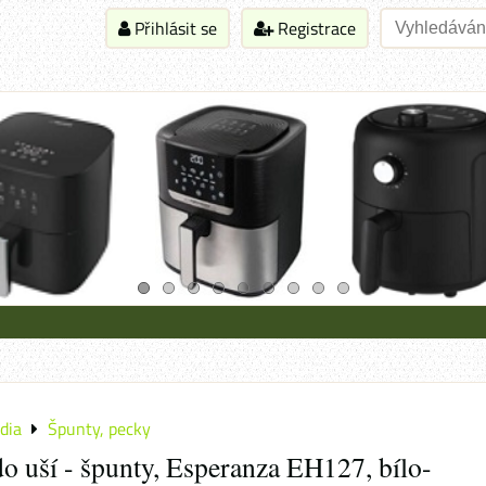
Přihlásit se
Registrace
dia
Špunty, pecky
do uší - špunty, Esperanza EH127, bílo-