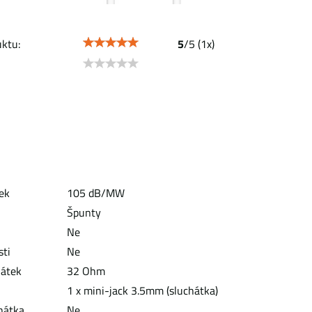
ktu:
5
/
5
(
1
x)
tek
105 dB/MW
Špunty
Ne
sti
Ne
hátek
32 Ohm
1 x mini-jack 3.5mm (sluchátka)
hátka
Ne