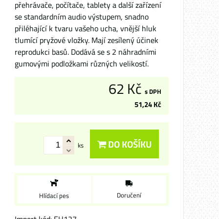
přehrávače, počítače, tablety a další zařízení
se standardním audio výstupem, snadno
přiléhající k tvaru vašeho ucha, vnější hluk
tlumící pryžové vložky. Mají zesílený účinek
reprodukci basů. Dodává se s 2 náhradními
gumovými podložkami různých velikostí.
62 Kč
s DPH
51,24 Kč
DO KOŠÍKU
ks
Doručení
Hlídací pes