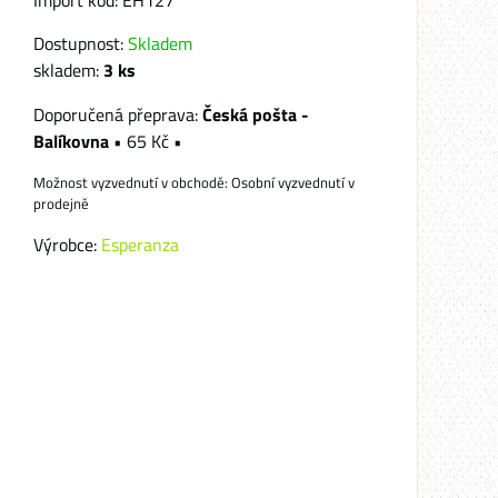
Import kód: EH127
Dostupnost:
Skladem
skladem:
3
ks
Česká pošta -
Balíkovna
•
65 Kč
•
Osobní vyzvednutí v
prodejně
Výrobce:
Esperanza