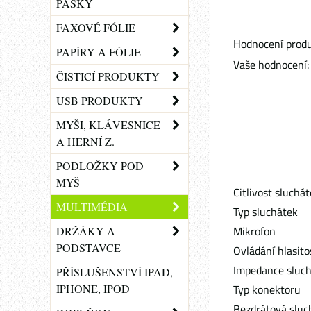
PÁSKY
FAXOVÉ FÓLIE
Hodnocení produ
PAPÍRY A FÓLIE
Vaše hodnocení:
ČISTICÍ PRODUKTY
USB PRODUKTY
MYŠI, KLÁVESNICE
A HERNÍ Z.
PODLOŽKY POD
MYŠ
Citlivost sluchá
MULTIMÉDIA
Typ sluchátek
Mikrofon
DRŽÁKY A
PODSTAVCE
Ovládání hlasito
Impedance sluc
PŘÍSLUŠENSTVÍ IPAD,
IPHONE, IPOD
Typ konektoru
Bezdrátová sluc