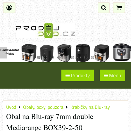
Produkty
Menu
Úvod
Obaly, boxy, pouzdra
Krabičky na Blu-ray
Obal na Blu-ray 7mm double
Mediarange BOX39-2-50