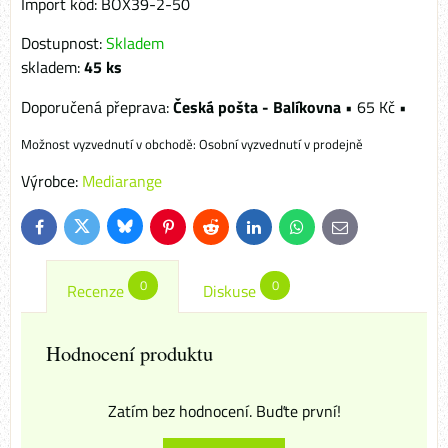
Import kód: BOX39-2-50
Dostupnost:
Skladem
skladem:
45
ks
Česká pošta - Balíkovna
•
65 Kč
•
Osobní vyzvednutí v prodejně
Výrobce:
Mediarange
Bluesky
Twitter
Facebook
Pinterest
Reddit
LinkedIn
WhatsApp
E-
mail
0
0
Recenze
Diskuse
Hodnocení produktu
Zatím bez hodnocení. Buďte první!