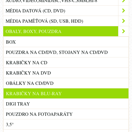
AUDIO,VIDEO,MINIDISC,VHS-C,8MM,HI-8
MÉDIA DATOVÁ (CD, DVD)
MÉDIA PAMĚŤOVÁ (SD, USB, HDD)
OBALY, BOXY, POUZDRA
BOX
POUZDRA NA CD/DVD, STOJANY NA CD/DVD
KRABIČKY NA CD
KRABIČKY NA DVD
OBÁLKY NA CD/DVD
KRABIČKY NA BLU-RAY
DIGI TRAY
POUZDRO NA FOTOAPARÁTY
3,5°