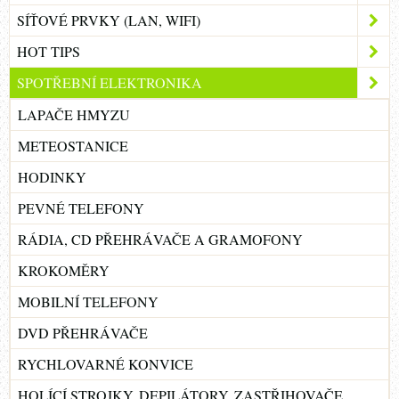
SÍŤOVÉ PRVKY (LAN, WIFI)
HOT TIPS
SPOTŘEBNÍ ELEKTRONIKA
LAPAČE HMYZU
METEOSTANICE
HODINKY
PEVNÉ TELEFONY
RÁDIA, CD PŘEHRÁVAČE A GRAMOFONY
KROKOMĚRY
MOBILNÍ TELEFONY
DVD PŘEHRÁVAČE
RYCHLOVARNÉ KONVICE
HOLÍCÍ STROJKY, DEPILÁTORY, ZASTŘIHOVAČE