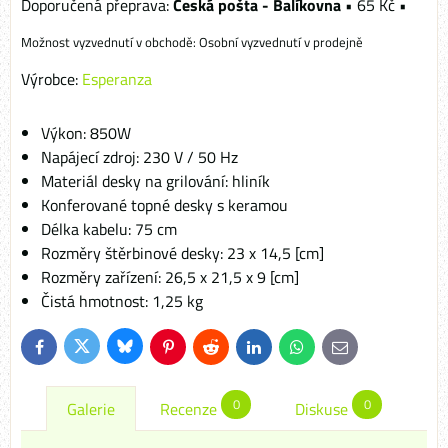
Česká pošta - Balíkovna
•
65 Kč
•
Osobní vyzvednutí v prodejně
Výrobce:
Esperanza
Výkon: 850W
Napájecí zdroj: 230 V / 50 Hz
Materiál desky na grilování: hliník
Konferované topné desky s keramou
Délka kabelu: 75 cm
Rozměry štěrbinové desky: 23 x 14,5 [cm]
Rozměry zařízení: 26,5 x 21,5 x 9 [cm]
Čistá hmotnost: 1,25 kg
Bluesky
Twitter
Facebook
Pinterest
Reddit
LinkedIn
WhatsApp
E-
mail
0
0
Galerie
Recenze
Diskuse