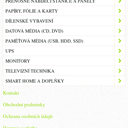
PŘENOSNÉ NABÍJECÍ STANICE A PANELY
PAPÍRY, FÓLIE A KARTY
DÍLENSKÉ VYBAVENÍ
DATOVÁ MÉDIA (CD, DVD)
PAMĚŤOVÁ MÉDIA (USB, HDD, SSD)
UPS
MONITORY
TELEVIZNÍ TECHNIKA
SMART HOME A DOPLŇKY
Kontakt
Obchodni podminky
Ochrana osobních údajů
Doprava a platba