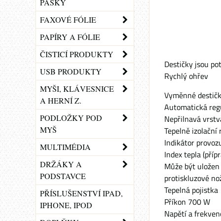
PÁSKY
FAXOVÉ FÓLIE
PAPÍRY A FÓLIE
ČISTICÍ PRODUKTY
Destičky jsou po
USB PRODUKTY
Rychlý ohřev
MYŠI, KLÁVESNICE
Vyměnné destič
A HERNÍ Z.
Automatická regu
PODLOŽKY POD
Nepřilnavá vrst
MYŠ
Tepelně izolační 
Indikátor provoz
MULTIMÉDIA
Index tepla (příp
DRŽÁKY A
Může být uložen 
PODSTAVCE
protiskluzové no
Tepelná pojistka
PŘÍSLUŠENSTVÍ IPAD,
Příkon 700 W
IPHONE, IPOD
Napětí a frekve