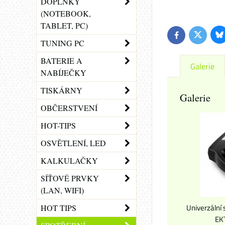
DOPLŇKY
(NOTEBOOK,
TABLET, PC)
Bl
Twitter
Facebook
TUNING PC
BATERIE A
Galerie
NABÍJEČKY
TISKÁRNY
Galerie
OBČERSTVENÍ
HOT-TIPS
OSVĚTLENÍ, LED
KALKULAČKY
SÍŤOVÉ PRVKY
(LAN, WIFI)
Univerzální
HOT TIPS
EK