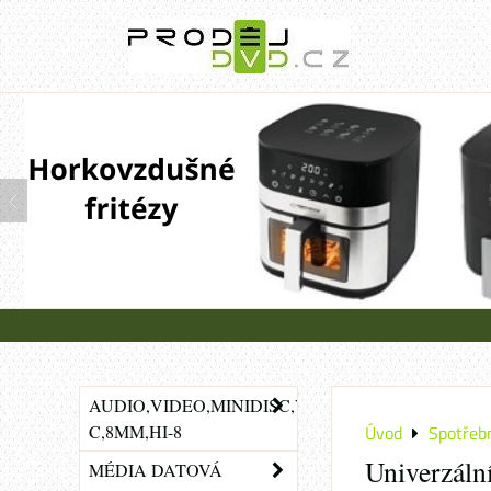
AUDIO,VIDEO,MINIDISC,VHS-
C,8MM,HI-8
Úvod
Spotřebn
Univerzáln
MÉDIA DATOVÁ