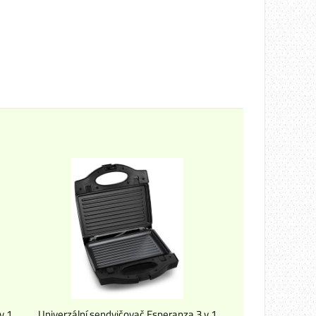
v 1
Univerzální sendvičovač Esperanza 3 v 1