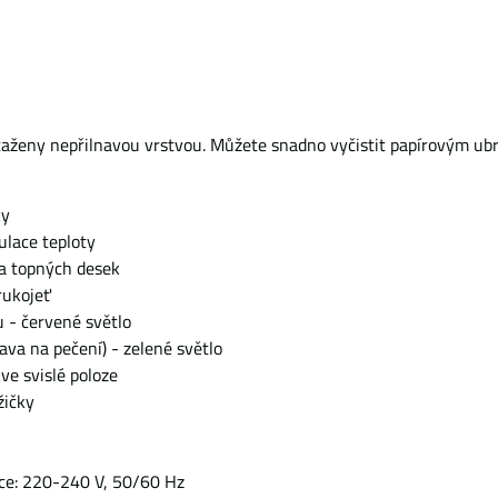
taženy nepřilnavou vrstvou. Můžete snadno vyčistit papírovým ub
ky
lace teploty
va topných desek
rukojeť
u - červené světlo
rava na pečení) - zelené světlo
ve svislé poloze
žičky
nce: 220-240 V, 50/60 Hz