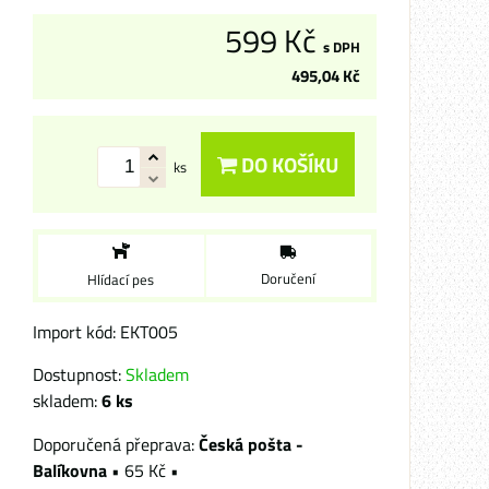
599 Kč
s DPH
495,04 Kč
DO KOŠÍKU
ks
Doručení
Hlídací pes
Import kód: EKT005
Dostupnost:
Skladem
skladem:
6
ks
Česká pošta -
Balíkovna
•
65 Kč
•