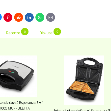
uesky
Pinterest
Reddit
LinkedIn
WhatsApp
E-
mail
0
0
Recenze
Diskuse
 sendvičovač Esperanza 3 v 1
T005 MUFFULETTA
Univerzální sendvičovač Esperanza 3 