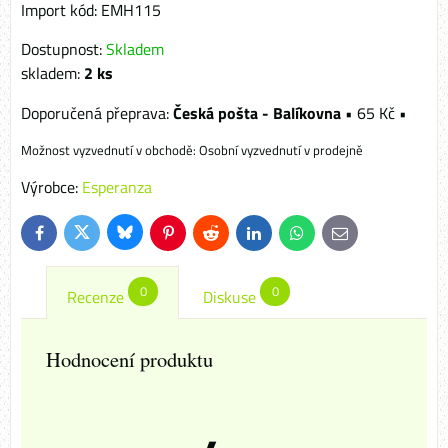
Import kód: EMH115
Dostupnost:
Skladem
skladem:
2
ks
Česká pošta - Balíkovna
•
65 Kč
•
Osobní vyzvednutí v prodejně
Výrobce:
Esperanza
Bluesky
Twitter
Facebook
Pinterest
Reddit
LinkedIn
WhatsApp
E-
mail
0
0
Recenze
Diskuse
Hodnocení produktu