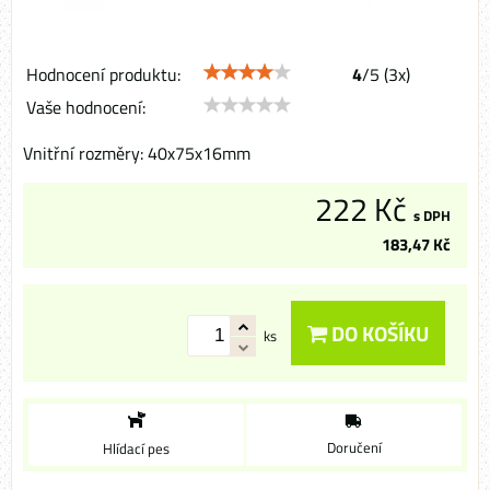
Hodnocení produktu:
4
/
5
(
3
x)
Vaše hodnocení:
Vnitřní rozměry: 40x75x16mm
222 Kč
s DPH
183,47 Kč
DO KOŠÍKU
ks
Doručení
Hlídací pes