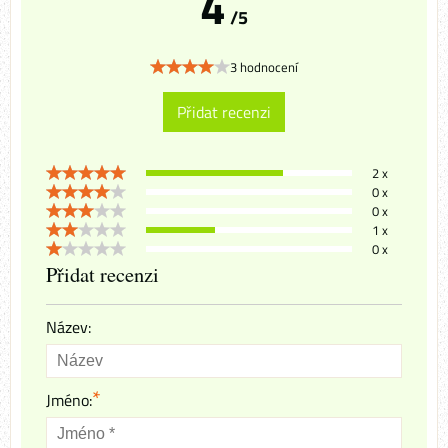
4
/5
3 hodnocení
Přidat recenzi
2 x
0 x
0 x
1 x
0 x
Přidat recenzi
Název:
*
Jméno: