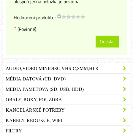
alespoň jedna položka je povinná.
Hodnocení produktu:
*
(Povinné)
Odeslat
AUDIO,VIDEO,MINIDISC,VHS-C,8MM,HI-8
MÉDIA DATOVÁ (CD, DVD)
MÉDIA PAMĚŤOVÁ (SD, USB, HDD)
OBALY, BOXY, POUZDRA
KANCELÁŘSKÉ POTŘEBY
KABELY, REDUKCE, WIFI
FILTRY