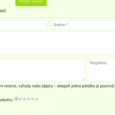
Přidat recenzi
nzi
m recenzi, výhody nebo zápory - alespoň jedna položka je povinná.
oduktu: