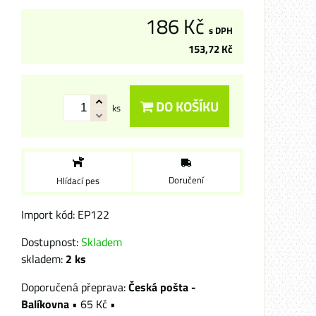
186 Kč
s DPH
153,72 Kč
DO KOŠÍKU
ks
Doručení
Hlídací pes
Import kód: EP122
Dostupnost:
Skladem
skladem:
2
ks
Česká pošta -
Balíkovna
•
65 Kč
•