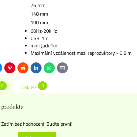
76 mm
148 mm
100 mm
60Hz-20kHz
USB: 1m
mini Jack:1m
Maximální vzdálenost mezi reproduktory - 0,8 m
uesky
Pinterest
Reddit
LinkedIn
WhatsApp
E-
mail
0
0
Diskuse
 produktu
Zatím bez hodnocení. Buďte první!