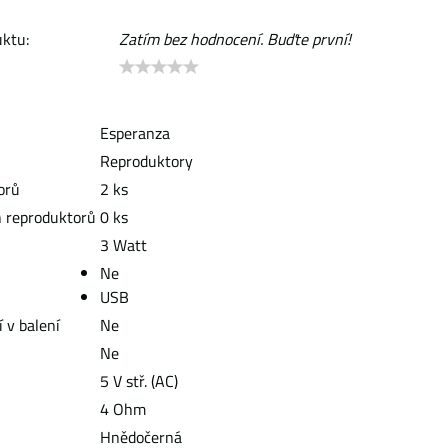
ktu:
Zatím bez hodnocení. Buďte první!
Esperanza
Reproduktory
orů
2 ks
h reproduktorů
0 ks
3 Watt
Ne
USB
 v balení
Ne
Ne
5 V stř. (AC)
4 Ohm
Hnědočerná