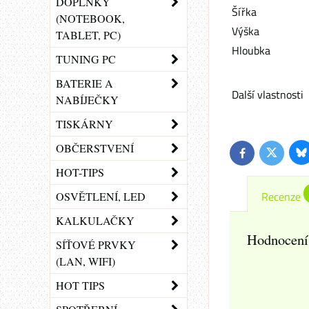
DOPLŇKY
Šířka
(NOTEBOOK,
Výška
TABLET, PC)
Hloubka
TUNING PC
BATERIE A
Další vlastnosti
NABÍJEČKY
TISKÁRNY
OBČERSTVENÍ
Bl
Twitter
Facebook
HOT-TIPS
Recenze
OSVĚTLENÍ, LED
KALKULAČKY
Hodnocení
SÍŤOVÉ PRVKY
(LAN, WIFI)
HOT TIPS