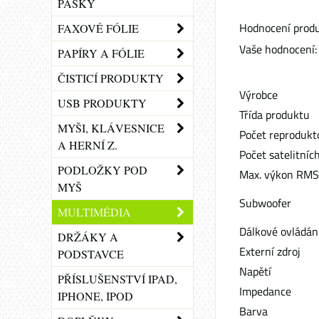
PÁSKY
Hodnocení produ
FAXOVÉ FÓLIE
Vaše hodnocení:
PAPÍRY A FÓLIE
ČISTICÍ PRODUKTY
Výrobce
USB PRODUKTY
Třída produktu
MYŠI, KLÁVESNICE
Počet reprodukt
A HERNÍ Z.
Počet satelitníc
PODLOŽKY POD
Max. výkon RMS
MYŠ
Subwoofer
MULTIMÉDIA
Dálkové ovládání
DRŽÁKY A
Externí zdroj
PODSTAVCE
Napětí
PŘÍSLUŠENSTVÍ IPAD,
Impedance
IPHONE, IPOD
Barva