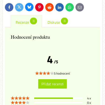
Bluesky
Twitter
Facebook
Pinterest
Reddit
LinkedIn
WhatsApp
E-
mail
0
0
Recenze
Diskuse
Hodnocení produktu
4
/5
5 hodnocení
Přidat recenzi
4 x
0 x