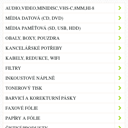
AUDIO,VIDEO,MINIDISC,VHS-C,8MM,HI-8
MÉDIA DATOVÁ (CD, DVD)
MÉDIA PAMĚŤOVÁ (SD, USB, HDD)
OBALY, BOXY, POUZDRA
KANCELÁŘSKÉ POTŘEBY
KABELY, REDUKCE, WIFI
FILTRY
INKOUSTOVÉ NÁPLNĚ
TONEROVÝ TISK
BARVICÍ A KOREKTURNÍ PÁSKY
FAXOVÉ FÓLIE
PAPÍRY A FÓLIE
ČISTICÍ PRODUKTY