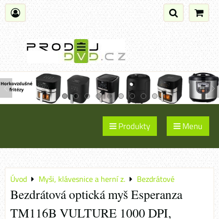
Produkty
Menu
Úvod
Myši, klávesnice a herní z.
Bezdrátové
Bezdrátová optická myš Esperanza
TM116B VULTURE 1000 DPI,