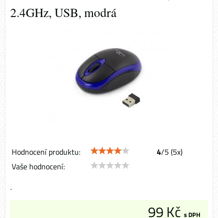
2.4GHz, USB, modrá
Hodnocení produktu:
4
/
5
(
5
x)
Vaše hodnocení:
.
99 Kč
s DPH