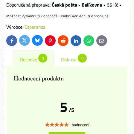
Česká pošta - Balíkovna
•
65 Kč
•
Osobní vyzvednutí v prodejně
Výrobce:
Esperanza
Bluesky
Twitter
Facebook
Pinterest
Reddit
LinkedIn
WhatsApp
E-
mail
0
0
Recenze
Diskuse
Hodnocení produktu
5
/5
1 hodnocení