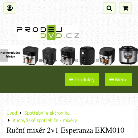
Produkty
Menu
Úvod
Spotřební elektronika
Kuchyňské spotřebiče - mixéry
Ruční mixér 2v1 Esperanza EKM010