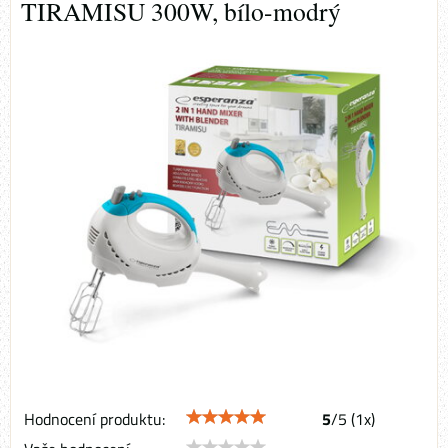
TIRAMISU 300W, bílo-modrý
Hodnocení produktu:
5
/
5
(
1
x)