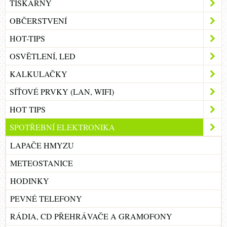
TISKÁRNY
OBČERSTVENÍ
HOT-TIPS
OSVĚTLENÍ, LED
KALKULAČKY
SÍŤOVÉ PRVKY (LAN, WIFI)
HOT TIPS
SPOTŘEBNÍ ELEKTRONIKA
LAPAČE HMYZU
METEOSTANICE
HODINKY
PEVNÉ TELEFONY
RÁDIA, CD PŘEHRÁVAČE A GRAMOFONY