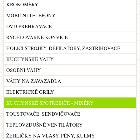
KROKOMĚRY
MOBILNÍ TELEFONY
DVD PŘEHRÁVAČE
RYCHLOVARNÉ KONVICE
HOLÍCÍ STROJKY, DEPILÁTORY, ZASTŘIHOVAČE
KUCHYŇSKÉ VÁHY
OSOBNÍ VÁHY
VÁHY NA ZAVAZADLA
ELEKTRICKÉ GRILY
KUCHYŇSKÉ SPOTŘEBIČE - MIXÉRY
TOUSTOVAČE, SENDVIČOVAČE
TEPLOVZDUŠNÉ VENTILÁTORY
ŽEHLIČKY NA VLASY, FÉNY, KULMY