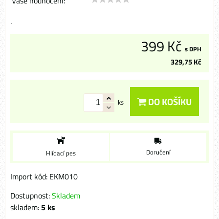
Vaše hodnocení:
.
399 Kč
s DPH
329,75 Kč
DO KOŠÍKU
ks
Doručení
Hlídací pes
Import kód: EKM010
Dostupnost:
Skladem
skladem:
5
ks