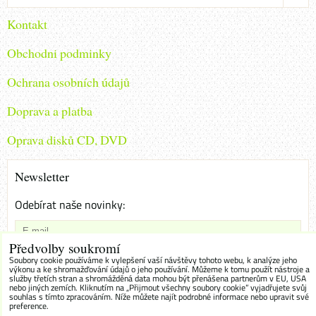
Kontakt
Obchodni podminky
Ochrana osobních údajů
Doprava a platba
Oprava disků CD, DVD
Newsletter
Odebírat naše novinky:
Předvolby soukromí
Chci se přihlásit k odběru novinek e-mailem
Soubory cookie používáme k vylepšení vaší návštěvy tohoto webu, k analýze jeho
výkonu a ke shromažďování údajů o jeho používání. Můžeme k tomu použít nástroje a
služby třetích stran a shromážděná data mohou být přenášena partnerům v EU, USA
Odebírat
nebo jiných zemích. Kliknutím na „Přijmout všechny soubory cookie“ vyjadřujete svůj
souhlas s tímto zpracováním. Níže můžete najít podrobné informace nebo upravit své
preference.