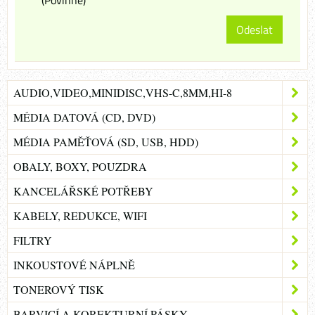
Odeslat
AUDIO,VIDEO,MINIDISC,VHS-C,8MM,HI-8
MÉDIA DATOVÁ (CD, DVD)
MÉDIA PAMĚŤOVÁ (SD, USB, HDD)
OBALY, BOXY, POUZDRA
KANCELÁŘSKÉ POTŘEBY
KABELY, REDUKCE, WIFI
FILTRY
INKOUSTOVÉ NÁPLNĚ
TONEROVÝ TISK
BARVICÍ A KOREKTURNÍ PÁSKY