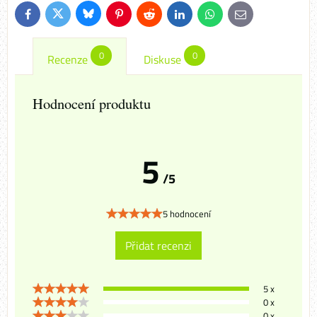
Bluesky
Twitter
Facebook
Pinterest
Reddit
LinkedIn
WhatsApp
E-
mail
0
0
Recenze
Diskuse
Hodnocení produktu
5
/5
5 hodnocení
Přidat recenzi
5 x
0 x
0 x