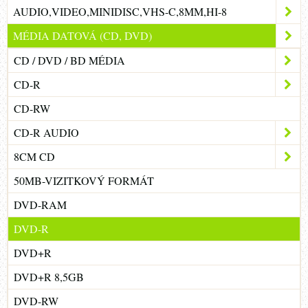
AUDIO,VIDEO,MINIDISC,VHS-C,8MM,HI-8
MÉDIA DATOVÁ (CD, DVD)
CD / DVD / BD MÉDIA
CD-R
CD-RW
CD-R AUDIO
8CM CD
50MB-VIZITKOVÝ FORMÁT
DVD-RAM
DVD-R
DVD+R
DVD+R 8,5GB
DVD-RW