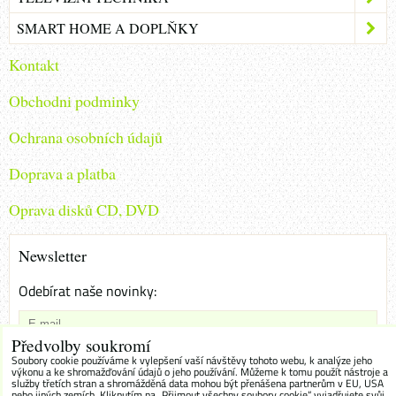
SMART HOME A DOPLŇKY
Kontakt
Obchodni podminky
Ochrana osobních údajů
Doprava a platba
Oprava disků CD, DVD
Newsletter
Odebírat naše novinky:
Předvolby soukromí
Chci se přihlásit k odběru novinek e-mailem
Soubory cookie používáme k vylepšení vaší návštěvy tohoto webu, k analýze jeho
výkonu a ke shromažďování údajů o jeho používání. Můžeme k tomu použít nástroje a
služby třetích stran a shromážděná data mohou být přenášena partnerům v EU, USA
Odebírat
nebo jiných zemích. Kliknutím na „Přijmout všechny soubory cookie“ vyjadřujete svůj