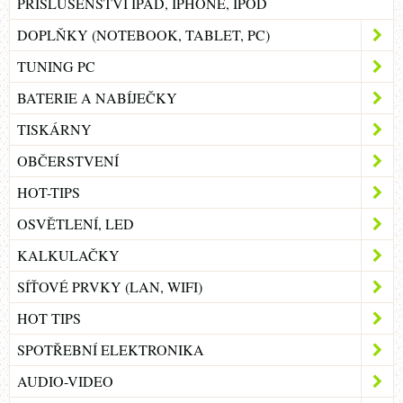
PŘÍSLUŠENSTVÍ IPAD, IPHONE, IPOD
DOPLŇKY (NOTEBOOK, TABLET, PC)
TUNING PC
BATERIE A NABÍJEČKY
TISKÁRNY
OBČERSTVENÍ
HOT-TIPS
OSVĚTLENÍ, LED
KALKULAČKY
SÍŤOVÉ PRVKY (LAN, WIFI)
HOT TIPS
SPOTŘEBNÍ ELEKTRONIKA
AUDIO-VIDEO