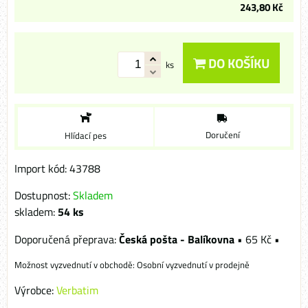
243,80 Kč
DO KOŠÍKU
ks
Doručení
Hlídací pes
Import kód: 43788
Dostupnost:
Skladem
skladem:
54
ks
Česká pošta - Balíkovna
•
65 Kč
•
Osobní vyzvednutí v prodejně
Výrobce:
Verbatim