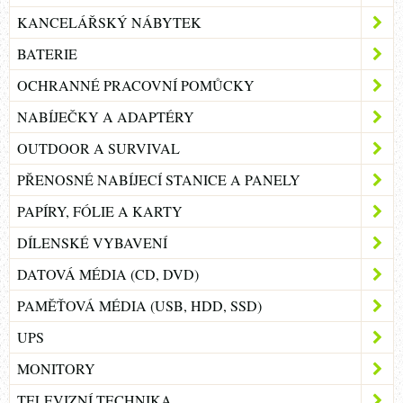
KANCELÁŘSKÝ NÁBYTEK
BATERIE
OCHRANNÉ PRACOVNÍ POMŮCKY
NABÍJEČKY A ADAPTÉRY
OUTDOOR A SURVIVAL
PŘENOSNÉ NABÍJECÍ STANICE A PANELY
PAPÍRY, FÓLIE A KARTY
DÍLENSKÉ VYBAVENÍ
DATOVÁ MÉDIA (CD, DVD)
PAMĚŤOVÁ MÉDIA (USB, HDD, SSD)
UPS
MONITORY
TELEVIZNÍ TECHNIKA