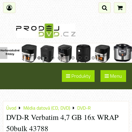
Produkty
Menu
Úvod
Média datová (CD, DVD)
DVD-R
DVD-R Verbatim 4,7 GB 16x WRAP
50bulk 43788