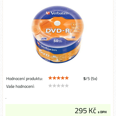
Hodnocení produktu:
5
/
5
(
5
x)
Vaše hodnocení:
.
295 Kč
s DPH