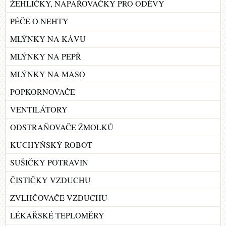
ŽEHLIČKY, NAPAŘOVAČKY PRO ODĚVY
PÉČE O NEHTY
MLÝNKY NA KÁVU
MLÝNKY NA PEPŘ
MLÝNKY NA MASO
POPKORNOVAČE
VENTILÁTORY
ODSTRAŇOVAČE ŽMOLKŮ
KUCHYŇSKÝ ROBOT
SUŠIČKY POTRAVIN
ČISTIČKY VZDUCHU
ZVLHČOVAČE VZDUCHU
LÉKAŘSKÉ TEPLOMĚRY