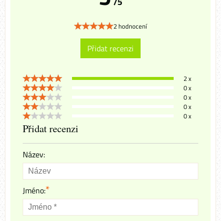
/5
2 hodnocení
Přidat recenzi
2 x
0 x
0 x
0 x
0 x
Přidat recenzi
Název:
*
Jméno: