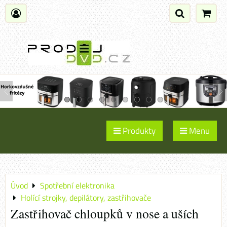
Produkty
Menu
Úvod
Spotřební elektronika
Holící strojky, depilátory, zastřihovače
Zastřihovač chloupků v nose a uších