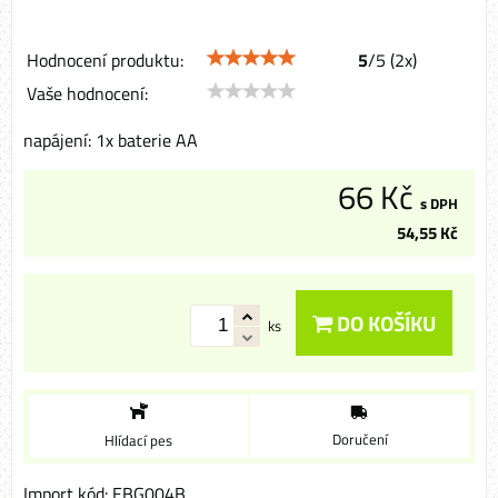
Hodnocení produktu:
5
/
5
(
2
x)
Vaše hodnocení:
napájení: 1x baterie AA
66 Kč
s DPH
54,55 Kč
DO KOŠÍKU
ks
Doručení
Hlídací pes
Import kód: EBG004B