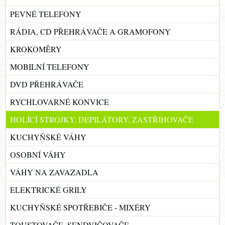
PEVNÉ TELEFONY
RÁDIA, CD PŘEHRÁVAČE A GRAMOFONY
KROKOMĚRY
MOBILNÍ TELEFONY
DVD PŘEHRÁVAČE
RYCHLOVARNÉ KONVICE
HOLÍCÍ STROJKY, DEPILÁTORY, ZASTŘIHOVAČE
KUCHYŇSKÉ VÁHY
OSOBNÍ VÁHY
VÁHY NA ZAVAZADLA
ELEKTRICKÉ GRILY
KUCHYŇSKÉ SPOTŘEBIČE - MIXÉRY
TOUSTOVAČE, SENDVIČOVAČE