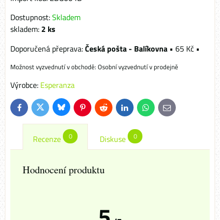
Dostupnost:
Skladem
skladem:
2
ks
Česká pošta - Balíkovna
•
65 Kč
•
Osobní vyzvednutí v prodejně
Výrobce:
Esperanza
Bluesky
Twitter
Facebook
Pinterest
Reddit
LinkedIn
WhatsApp
E-
mail
0
0
Recenze
Diskuse
Hodnocení produktu
5